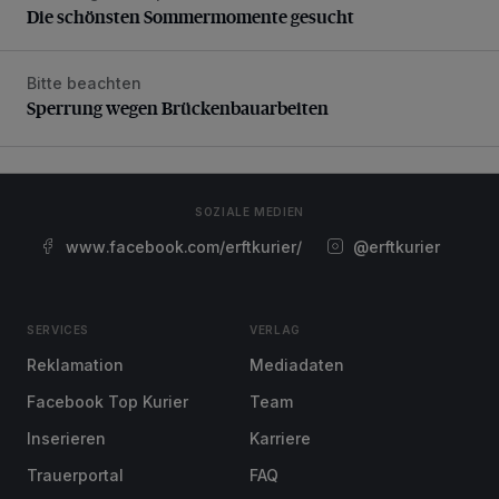
Die schönsten Sommermomente gesucht
Bitte beachten
Sperrung wegen Brückenbauarbeiten
Sperrung wegen Brückenbauarbeiten
SOZIALE MEDIEN
www.facebook.com/erftkurier/
@erftkurier
SERVICES
VERLAG
Reklamation
Mediadaten
Facebook Top Kurier
Team
Inserieren
Karriere
Trauerportal
FAQ