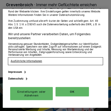
möglicherweise nicht mehr so relevant für Sie. Sie können dieses Menü jederzeit
Grevenbroich
·
Immer mehr Geflüchtete erreichen
wieder aufrufen, um Ihre Einstellungen zu ändern oder Ihre Einwilligung zu
widerrufen, indem Sie auf den Link Einstellungen oder Ablehnen am unteren
nach und nach auch die Städte im Rhein-Kreis. Um den
Rand der Webseite klicken. Ihre Einstellungen gelten innerhalb unseres Website.
Menschen die Ankunft hier ein wenig zu erleichtern,
Weitere Informationen finden Sie in unserer Datenschutzerklärung.
haben die Polizei und der Rhein-Kreis in einer
Ihre Zustimmung umfasst alle erft-kurier.de-Seiten und schließt gem. Art. 49
gemeinsamen Aktion einige wichtige Informationen, wie
Abs. 1 S. 1 lit. a DSGVO auch die Datenverarbeitung außerhalb des EWR, z.B. in
den USA ein.
Erreichbarkeiten im Notfall und Präventionstipps, in
einem Flyer zusammengestellt.
Wir und unsere Partner verarbeiten Daten, um Folgendes
bereitzustellen:
Verwendung genauer Standortdaten. Endgeräteeigenschaften zur Identifikation
aktiv abfragen. Speichern von oder Zugriff auf Informationen auf einem Endgerät.
Personalisierte Werbung und Inhalte, Messung von Werbeleistung und der
Performance von Inhalten, Zielgruppenforschung sowie Entwicklung und
28.03.2022 , 11:40 Uhr
Eine Minute Lesezeit
Verbesserung von Angeboten.
Ausführliche Informationen
Impressum
Datenschutz
Einstellungen oder
OK
Ablehnen