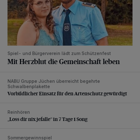
Spiel- und Bürgerverein lädt zum Schützenfest
Mit Herzblut die Gemeinschaft leben
NABU Gruppe Jüchen überreicht begehrte
Vorbildlicher Einsatz für den Artenschutz gewürdigt
Schwalbenplakette
Vorbildlicher Einsatz für den Artenschutz gewürdigt
Reinhören
„Loss dir nix jefalle“ in 7 Tage 1 Song
„Loss dir nix jefalle“ in 7 Tage 1 Song
Sommergewinnspiel
Die schönsten Sommermomente gesucht