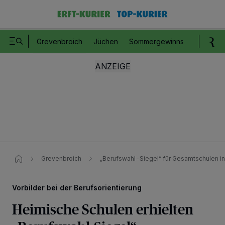
Grevenbroich
Jüchen
Sommergewinnspiel
Romm
Grevenbroich
„Berufswahl-Siegel“ für Gesamtschulen i
Vorbilder bei der Berufsorientierung
Heimische Schulen erhielten