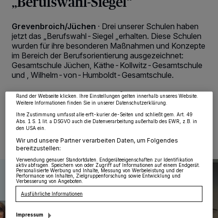
„Berufswahl-Siegel“
Grevenbroich/Jüchen
·
Drei unserer Schulen haben
jetzt das „Berufswahl-Siegel „erhalten. Diese Schulen
Wir und unsere
218
-Partner speichern und greifen auf personenbezogene Daten
wurden für ihre besonderen Maßnahmen und Konzepte
wie Browserdaten oder eindeutige Kennungen auf Ihrem Gerät zu. Durch Auswahl
im Bereich der Berufsorientierung ausgezeichnet:
von OK aktivieren Sie Tracking-Technologien für die unter „Wir und unsere
Partner verarbeiten Daten, um Ihnen Dienste bereitzustellen“ aufgeführten
Gesamtschule Jüchen, Käthe-Kollwitz-Gesamtschule
Zwecke. Wenn Tracker deaktiviert sind, sind manche Inhalte und Anzeigen
und , Wilhelm-von-Humboldt-Gesamtschule.
möglicherweise nicht mehr so relevant für Sie. Sie können dieses Menü jederzeit
wieder aufrufen, um Ihre Einstellungen zu ändern oder Ihre Einwilligung zu
widerrufen, indem Sie auf den Link Einstellungen oder Ablehnen am unteren
Rand der Webseite klicken. Ihre Einstellungen gelten innerhalb unseres Website.
Weitere Informationen finden Sie in unserer Datenschutzerklärung.
17.05.2024 , 11:31 Uhr
2 Minuten Lesezeit
Ihre Zustimmung umfasst alle erft-kurier.de-Seiten und schließt gem. Art. 49
Abs. 1 S. 1 lit. a DSGVO auch die Datenverarbeitung außerhalb des EWR, z.B. in
den USA ein.
Wir und unsere Partner verarbeiten Daten, um Folgendes
bereitzustellen:
Verwendung genauer Standortdaten. Endgeräteeigenschaften zur Identifikation
aktiv abfragen. Speichern von oder Zugriff auf Informationen auf einem Endgerät.
Personalisierte Werbung und Inhalte, Messung von Werbeleistung und der
Performance von Inhalten, Zielgruppenforschung sowie Entwicklung und
Verbesserung von Angeboten.
Ausführliche Informationen
Impressum