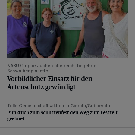
NABU Gruppe Jüchen überreicht begehrte
Schwalbenplakette
Vorbildlicher Einsatz für den
Artenschutz gewürdigt
Tolle Gemeinschaftsaktion in Gierath/Gubberath
Pünktlich zum Schützenfest den Weg zum Festzelt geebne
Pünktlich zum Schützenfest den Weg zum Festzelt
geebnet