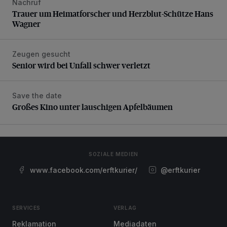
Nachruf
Trauer um Heimatforscher und Herzblut-Schütze Hans W
Trauer um Heimatforscher und Herzblut-Schütze Hans
Wagner
Zeugen gesucht
Senior wird bei Unfall schwer verletzt
Senior wird bei Unfall schwer verletzt
Save the date
Großes Kino unter lauschigen Apfelbäumen
Großes Kino unter lauschigen Apfelbäumen
SOZIALE MEDIEN
www.facebook.com/erftkurier/
@erftkurier
SERVICES
VERLAG
Reklamation
Mediadaten