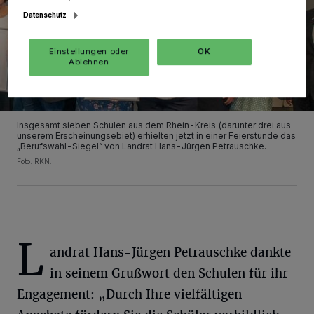
Datenschutz
Einstellungen oder
OK
Ablehnen
Insgesamt sieben Schulen aus dem Rhein-Kreis (darunter drei aus
unserem Erscheinungsebiet) erhielten jetzt in einer Feierstunde das
„Berufswahl-Siegel“ von Landrat Hans-Jürgen Petrauschke.
Foto: RKN.
L
andrat Hans-Jürgen Petrauschke dankte
in seinem Grußwort den Schulen für ihr
Engagement: „Durch Ihre vielfältigen