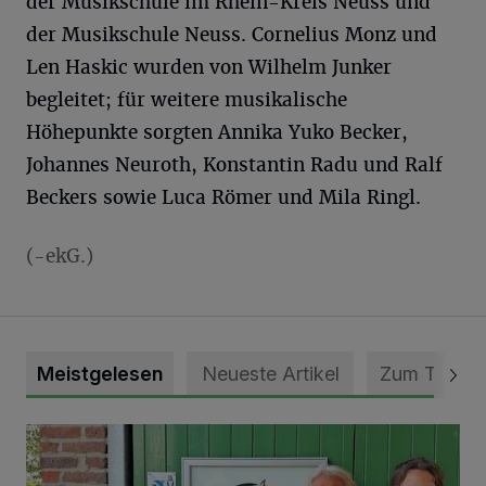
der Musikschule im Rhein-Kreis Neuss und
der Musikschule Neuss. Cornelius Monz und
Len Haskic wurden von Wilhelm Junker
begleitet; für weitere musikalische
Höhepunkte sorgten Annika Yuko Becker,
Johannes Neuroth, Konstantin Radu und Ralf
Beckers sowie Luca Römer und Mila Ringl.
(-ekG.)
Meistgelesen
Neueste Artikel
Zum Thema
Vorbildlicher Einsatz für den Artenschutz gewürdigt