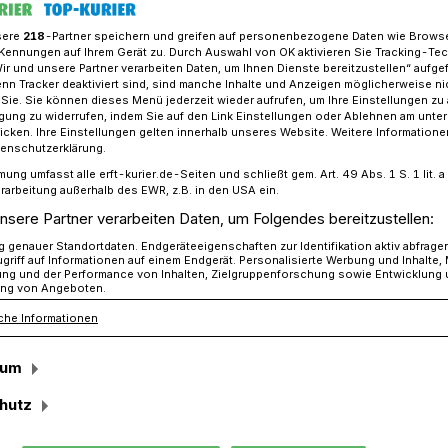
sere
218
-Partner speichern und greifen auf personenbezogene Daten wie Brows
Kennungen auf Ihrem Gerät zu. Durch Auswahl von OK aktivieren Sie Tracking-Te
Wir und unsere Partner verarbeiten Daten, um Ihnen Dienste bereitzustellen“ aufge
is ist „Ehrenbehörde der Woche“
n Tracker deaktiviert sind, sind manche Inhalte und Anzeigen möglicherweise ni
r Sie. Sie können dieses Menü jederzeit wieder aufrufen, um Ihre Einstellungen zu
ligung zu widerrufen, indem Sie auf den Link Einstellungen oder Ablehnen am unte
icken. Ihre Einstellungen gelten innerhalb unseres Website. Weitere Informationen
tenschutzerklärung.
d engagierte Arbeit“
mung umfasst alle erft-kurier.de-Seiten und schließt gem. Art. 49 Abs. 1 S. 1 lit
ist „Ehrenbehörde
rarbeitung außerhalb des EWR, z.B. in den USA ein.
nsere Partner verarbeiten Daten, um Folgendes bereitzustellen:
genauer Standortdaten. Endgeräteeigenschaften zur Identifikation aktiv abfrage
griff auf Informationen auf einem Endgerät. Personalisierte Werbung und Inhalte
ung und der Performance von Inhalten, Zielgruppenforschung sowie Entwicklung
ng von Angeboten.
che Informationen
tportal www.ehrenbehoer.de aus
eis als „Ehrenbehörde der Woche“
sum
ung wird die „herausragende Leistung und
hutz
Behördenkommunikation“ genannt. Mit der
eigt werden, „dass Mut zu Innovationen