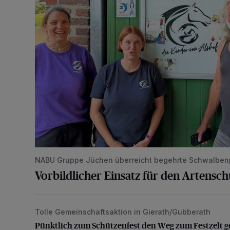
NABU Gruppe Jüchen überreicht begehrte Schwalben
Vorbildlicher Einsatz für den Artensc
Tolle Gemeinschaftsaktion in Gierath/Gubberath
Pünktlich zum Schützenfest den Weg zum Festzelt 
Pünktlich zum Schützenfest den Weg zum Festzelt g