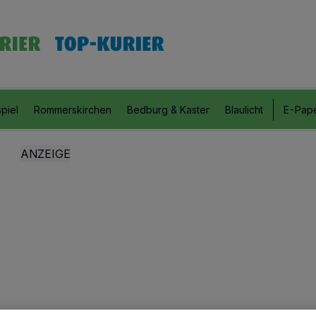
piel
Rommerskirchen
Bedburg & Kaster
Blaulicht
E-Pap