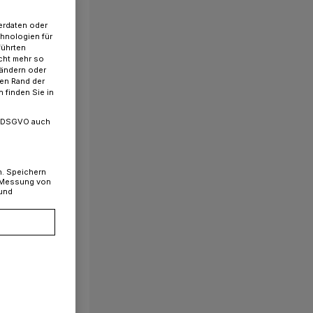
erdaten oder
chnologien für
führten
cht mehr so
 ändern oder
ren Rand der
 finden Sie in
. a DSGVO auch
n. Speichern
, Messung von
 und