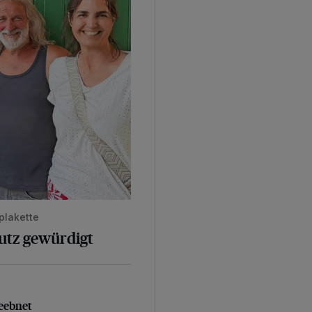
plakette
hutz gewürdigt
geebnet
eebnet