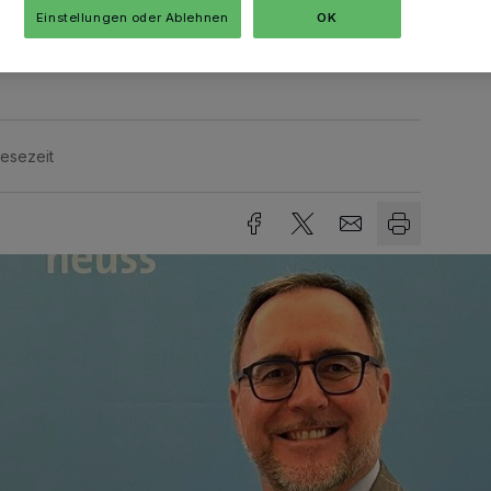
moderne Kommunikation Anerkennung
Einstellungen oder Ablehnen
OK
Lesezeit