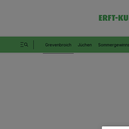
Grevenbroich
Jüchen
Sommergewinns