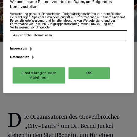
Wir und unsere Partner verarbeiten Daten, um Folgendes
bereitzustellen:
Verwendung genauer Standortdaten. Endgeräteeigenschaften zur Identifikation
aktiv abfragen. Speichern von oder Zugriff auf Informationen auf einem Endgerät.
Personalisierte Werbung und Inhalte, Messung von Werbeleistung und der
Performance von Inhalten, Zielgruppenforschung sowie Entwicklung und
Verbesserung von Angeboten.
Ausführliche Informationen
Gerade die lange Zielgerade mit den vielen anfeuernden
Impressum
Zuschauern am Streckenrand sind insbesondere für die Schüler und
Hobbyläufer ein großes Erlebnis. Unterwegs werden eine
Datenschutz
Trommlergruppe und ein Moderatorenteam den Teilnehmer
einheizen. Wenn jetzt das Wetter noch mitspielt, kann es eine
perfekte Laufveranstaltung werden.
Einstellungen oder
OK
Foto: Helfenstein/Stefan Doemeltwww.comrhein.de
Ablehnen
D
ie Organisatoren des Grevenbroicher
„City-Laufs“ um Dr. Bernd Juckel
stehen in den Startlöchern, um für einen