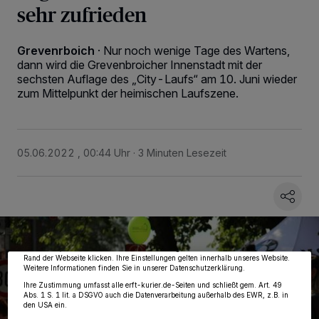
sehr zufrieden
Grevenrboich
·
Nur noch wenige Tage des Wartens,
dann wird die Grevenbroicher Innenstadt mit der
sechsten Auflage des „City-Laufs“ am 10. Juni wieder
zum Mittelpunkt der heimischen Laufszene.
05.06.2022 , 00:44 Uhr
3 Minuten Lesezeit
Wir und unsere
218
-Partner speichern und greifen auf personenbezogene Daten
wie Browserdaten oder eindeutige Kennungen auf Ihrem Gerät zu. Durch Auswahl
von OK aktivieren Sie Tracking-Technologien für die unter „Wir und unsere
Partner verarbeiten Daten, um Ihnen Dienste bereitzustellen“ aufgeführten
Zwecke. Wenn Tracker deaktiviert sind, sind manche Inhalte und Anzeigen
möglicherweise nicht mehr so relevant für Sie. Sie können dieses Menü jederzeit
wieder aufrufen, um Ihre Einstellungen zu ändern oder Ihre Einwilligung zu
widerrufen, indem Sie auf den Link Einstellungen oder Ablehnen am unteren
Rand der Webseite klicken. Ihre Einstellungen gelten innerhalb unseres Website.
Weitere Informationen finden Sie in unserer Datenschutzerklärung.
Ihre Zustimmung umfasst alle erft-kurier.de-Seiten und schließt gem. Art. 49
Abs. 1 S. 1 lit. a DSGVO auch die Datenverarbeitung außerhalb des EWR, z.B. in
den USA ein.