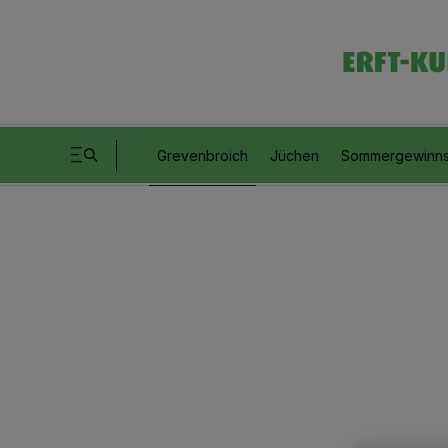
Grevenbroich
Jüchen
Sommergewinns