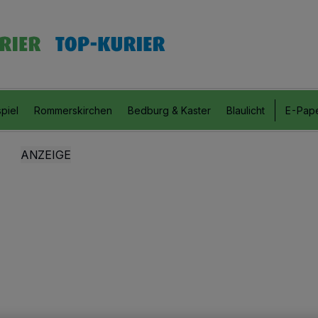
piel
Rommerskirchen
Bedburg & Kaster
Blaulicht
E-Pap