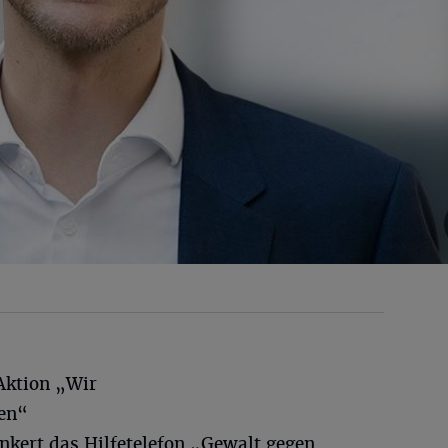
Aktion „Wir
en“
inkert das Hilfetelefon „Gewalt gegen