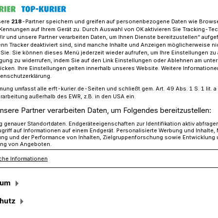
sere
218
-Partner speichern und greifen auf personenbezogene Daten wie Brows
Kennungen auf Ihrem Gerät zu. Durch Auswahl von OK aktivieren Sie Tracking-Te
Wir und unsere Partner verarbeiten Daten, um Ihnen Dienste bereitzustellen“ aufge
nkert ruft zum #SchweigenBrechen auf
n Tracker deaktiviert sind, sind manche Inhalte und Anzeigen möglicherweise ni
r Sie. Sie können dieses Menü jederzeit wieder aufrufen, um Ihre Einstellungen zu
ligung zu widerrufen, indem Sie auf den Link Einstellungen oder Ablehnen am unte
icken. Ihre Einstellungen gelten innerhalb unseres Website. Weitere Informationen
egen Gewalt an Frauen“
tenschutzerklärung.
mung umfasst alle erft-kurier.de-Seiten und schließt gem. Art. 49 Abs. 1 S. 1 lit
rt ruft zum
rarbeitung außerhalb des EWR, z.B. in den USA ein.
nsere Partner verarbeiten Daten, um Folgendes bereitzustellen:
Brechen“ auf
genauer Standortdaten. Endgeräteeigenschaften zur Identifikation aktiv abfrage
griff auf Informationen auf einem Endgerät. Personalisierte Werbung und Inhalte
ung und der Performance von Inhalten, Zielgruppenforschung sowie Entwicklung
ng von Angeboten.
che Informationen
ationalen Tag gegen Gewalt an Frauen“
ärt SPD-Bundestags-Abgeordneter Daniel
sum
 Frauen weiterhin eines der größten
in Deutschland ist.
hutz