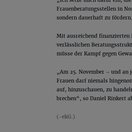
„Ich setze mich dafür ein, di
Frauenberatungsstellen in No
sondern dauerhaft zu fördern
Mit ausreichend finanzierten
verlässlichen Beratungsstruk
müsse der Kampf gegen Gewalt
„Am 25. November – und an j
Frauen darf niemals hingeno
auf, hinzuschauen, zu hande
brechen“, so Daniel Rinkert a
(-ekG.)