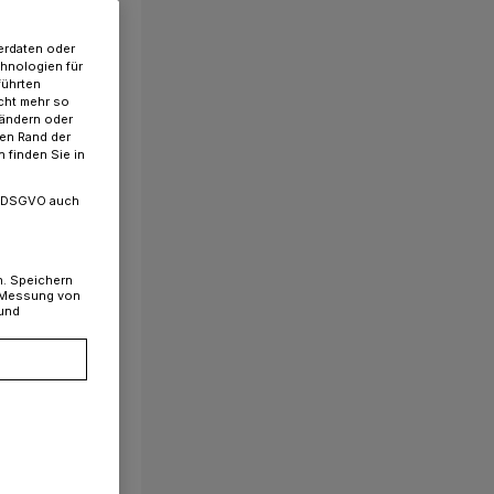
erdaten oder
chnologien für
führten
cht mehr so
 ändern oder
ren Rand der
 finden Sie in
. a DSGVO auch
n. Speichern
, Messung von
 und