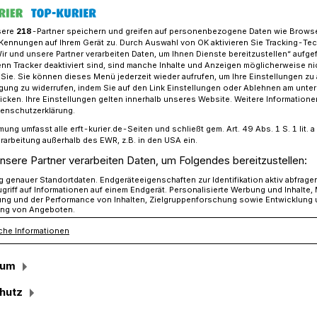
sere
218
-Partner speichern und greifen auf personenbezogene Daten wie Brows
Kennungen auf Ihrem Gerät zu. Durch Auswahl von OK aktivieren Sie Tracking-Te
Wir und unsere Partner verarbeiten Daten, um Ihnen Dienste bereitzustellen“ aufge
ch vom Musikmachen leben kann!“
n Tracker deaktiviert sind, sind manche Inhalte und Anzeigen möglicherweise ni
r Sie. Sie können dieses Menü jederzeit wieder aufrufen, um Ihre Einstellungen zu
ligung zu widerrufen, indem Sie auf den Link Einstellungen oder Ablehnen am unte
icken. Ihre Einstellungen gelten innerhalb unseres Website. Weitere Informationen
 der Heimat
tenschutzerklärung.
mung umfasst alle erft-kurier.de-Seiten und schließt gem. Art. 49 Abs. 1 S. 1 lit
 vom Musikmachen
rarbeitung außerhalb des EWR, z.B. in den USA ein.
nsere Partner verarbeiten Daten, um Folgendes bereitzustellen:
genauer Standortdaten. Endgeräteeigenschaften zur Identifikation aktiv abfrage
griff auf Informationen auf einem Endgerät. Personalisierte Werbung und Inhalte
ung und der Performance von Inhalten, Zielgruppenforschung sowie Entwicklung
ng von Angeboten.
che Informationen
on immer klar, dass ich Schlagzeug
mas Lieven, "das fing damit an, dass ich
sum
n rumgetrommelt habe." Jetzt hat der 42-
ren den Platz des Schlagzeugers in der Big
hutz
genommen.