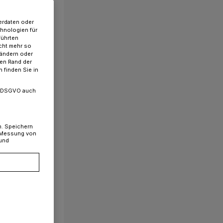
erdaten oder
chnologien für
führten
cht mehr so
 ändern oder
ren Rand der
 finden Sie in
. a DSGVO auch
n. Speichern
, Messung von
 und