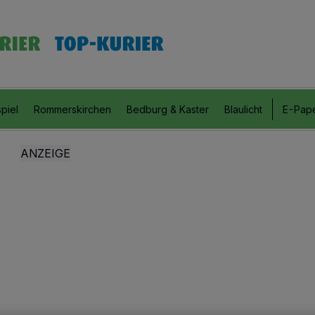
piel
Rommerskirchen
Bedburg & Kaster
Blaulicht
E-Pap