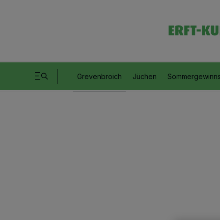
Grevenbroich
Jüchen
Sommergewinns