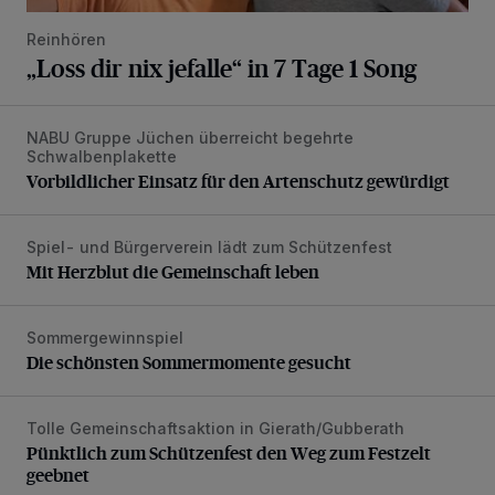
Reinhören
„Loss dir nix jefalle“ in 7 Tage 1 Song
NABU Gruppe Jüchen überreicht begehrte
Vorbildlicher Einsatz für den Artenschutz gewürdigt
Schwalbenplakette
Vorbildlicher Einsatz für den Artenschutz gewürdigt
Spiel- und Bürgerverein lädt zum Schützenfest
Mit Herzblut die Gemeinschaft leben
Mit Herzblut die Gemeinschaft leben
Sommergewinnspiel
Die schönsten Sommermomente gesucht
Die schönsten Sommermomente gesucht
Tolle Gemeinschaftsaktion in Gierath/Gubberath
Pünktlich zum Schützenfest den Weg zum Festzelt geebne
Pünktlich zum Schützenfest den Weg zum Festzelt
geebnet