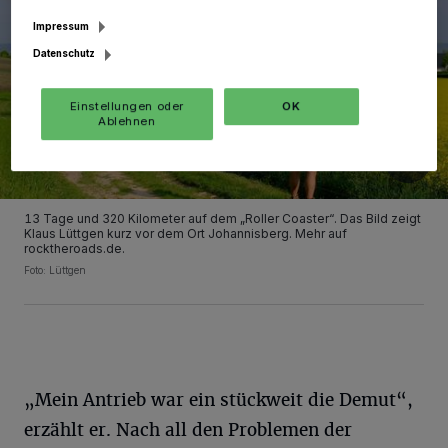
Impressum
Datenschutz
Einstellungen oder
OK
Ablehnen
13 Tage und 320 Kilometer auf dem „Roller Coaster“. Das Bild zeigt
Klaus Lüttgen kurz vor dem Ort Johannisberg. Mehr auf
rocktheroads.de.
Foto: Lüttgen
„Mein Antrieb war ein stückweit die Demut“,
erzählt er. Nach all den Problemen der