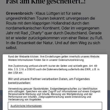
Fast am Knie gescheitert..!
Grevenbroich
·
Klaus Lüttgen ist für seine
ungewöhnlichen Touren bekannt: unvergessen die
Route mit dem klapprigen Hollandrad durch den
nordamerikanischen Kontinent. Oder im vergangenen
Wir und unsere
218
-Partner speichern und greifen auf personenbezogene Daten
Jahr mit Rad „Charly“ quer durch Deutschland. Gerade
wie Browserdaten oder eindeutige Kennungen auf Ihrem Gerät zu. Durch Auswahl
von OK aktivieren Sie Tracking-Technologien für die unter „Wir und unsere
ist er wieder zurückgekommen von einer Reise: zu Fuß.
Partner verarbeiten Daten, um Ihnen Dienste bereitzustellen“ aufgeführten
In die Einsamkeit der Natur. Und auf dem Weg zu sich
Zwecke. Wenn Tracker deaktiviert sind, sind manche Inhalte und Anzeigen
möglicherweise nicht mehr so relevant für Sie. Sie können dieses Menü jederzeit
selbst.
wieder aufrufen, um Ihre Einstellungen zu ändern oder Ihre Einwilligung zu
widerrufen, indem Sie auf den Link Einstellungen oder Ablehnen am unteren
Rand der Webseite klicken. Ihre Einstellungen gelten innerhalb unseres Website.
Weitere Informationen finden Sie in unserer Datenschutzerklärung.
Ihre Zustimmung umfasst alle erft-kurier.de-Seiten und schließt gem. Art. 49
22.05.2022 , 05:43 Uhr
2 Minuten Lesezeit
Abs. 1 S. 1 lit. a DSGVO auch die Datenverarbeitung außerhalb des EWR, z.B. in
den USA ein.
Wir und unsere Partner verarbeiten Daten, um Folgendes
bereitzustellen:
Verwendung genauer Standortdaten. Endgeräteeigenschaften zur Identifikation
aktiv abfragen. Speichern von oder Zugriff auf Informationen auf einem Endgerät.
Personalisierte Werbung und Inhalte, Messung von Werbeleistung und der
Performance von Inhalten, Zielgruppenforschung sowie Entwicklung und
Verbesserung von Angeboten.
Ausführliche Informationen