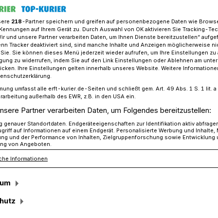
sere
218
-Partner speichern und greifen auf personenbezogene Daten wie Brows
Kennungen auf Ihrem Gerät zu. Durch Auswahl von OK aktivieren Sie Tracking-Te
Wir und unsere Partner verarbeiten Daten, um Ihnen Dienste bereitzustellen“ aufge
n Mühlrath, endlich wieder feiern für einen guten Zweck!
n Tracker deaktiviert sind, sind manche Inhalte und Anzeigen möglicherweise ni
r Sie. Sie können dieses Menü jederzeit wieder aufrufen, um Ihre Einstellungen zu
ligung zu widerrufen, indem Sie auf den Link Einstellungen oder Ablehnen am unte
icken. Ihre Einstellungen gelten innerhalb unseres Website. Weitere Informationen
tenschutzerklärung.
mung umfasst alle erft-kurier.de-Seiten und schließt gem. Art. 49 Abs. 1 S. 1 lit
er feiern für einen
rarbeitung außerhalb des EWR, z.B. in den USA ein.
nsere Partner verarbeiten Daten, um Folgendes bereitzustellen:
genauer Standortdaten. Endgeräteeigenschaften zur Identifikation aktiv abfrage
griff auf Informationen auf einem Endgerät. Personalisierte Werbung und Inhalte
ung und der Performance von Inhalten, Zielgruppenforschung sowie Entwicklung
ng von Angeboten.
che Informationen
 Corona-Pause feiert „Die Perle an der
th, im Mai wieder sein Dorffest.
sum
hutz