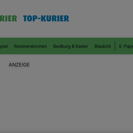
piel
Rommerskirchen
Bedburg & Kaster
Blaulicht
E-Pap