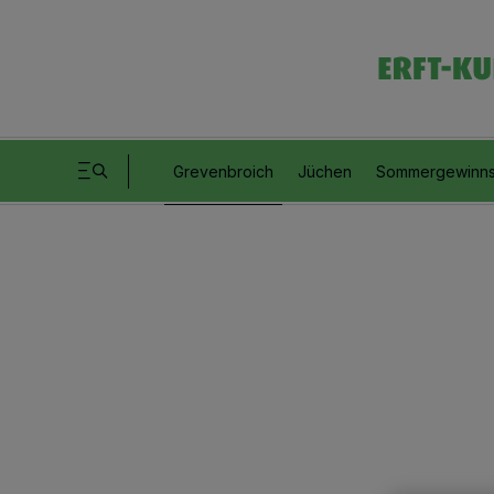
Grevenbroich
Jüchen
Sommergewinns