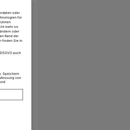
erdaten oder
chnologien für
führten
cht mehr so
 ändern oder
ren Rand der
 finden Sie in
. a DSGVO auch
n. Speichern
, Messung von
 und