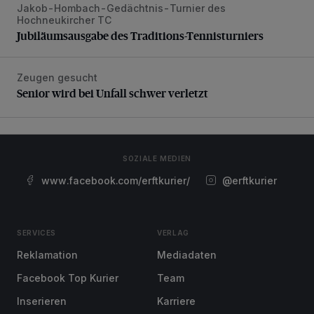
Jakob-Hombach-Gedächtnis-Turnier des
Jubiläumsausgabe des Traditions-Tennisturniers
Hochneukircher TC
Jubiläumsausgabe des Traditions-Tennisturniers
Zeugen gesucht
Senior wird bei Unfall schwer verletzt
Senior wird bei Unfall schwer verletzt
SOZIALE MEDIEN
www.facebook.com/erftkurier/
@erftkurier
SERVICES
VERLAG
Reklamation
Mediadaten
Facebook Top Kurier
Team
Inserieren
Karriere