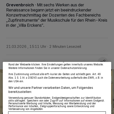
Grevenbroich
·
Mit sechs Werken aus der
Renaissance begann jetzt ein beeindruckender
Konzertnachmittag der Dozenten des Fachbereichs
„Zupfinstrumente“ der Musikschule für den Rhein-Kreis
in der „Villa Erckens“.
Wir und unsere
218
-Partner speichern und greifen auf personenbezogene Daten
wie Browserdaten oder eindeutige Kennungen auf Ihrem Gerät zu. Durch Auswahl
von OK aktivieren Sie Tracking-Technologien für die unter „Wir und unsere
21.03.2026 , 15:11 Uhr
2 Minuten Lesezeit
Partner verarbeiten Daten, um Ihnen Dienste bereitzustellen“ aufgeführten
Zwecke. Wenn Tracker deaktiviert sind, sind manche Inhalte und Anzeigen
möglicherweise nicht mehr so relevant für Sie. Sie können dieses Menü jederzeit
wieder aufrufen, um Ihre Einstellungen zu ändern oder Ihre Einwilligung zu
widerrufen, indem Sie auf den Link Einstellungen oder Ablehnen am unteren
Rand der Webseite klicken. Ihre Einstellungen gelten innerhalb unseres Website.
Weitere Informationen finden Sie in unserer Datenschutzerklärung.
Ihre Zustimmung umfasst alle erft-kurier.de-Seiten und schließt gem. Art. 49
Abs. 1 S. 1 lit. a DSGVO auch die Datenverarbeitung außerhalb des EWR, z.B. in
den USA ein.
Wir und unsere Partner verarbeiten Daten, um Folgendes
bereitzustellen:
Verwendung genauer Standortdaten. Endgeräteeigenschaften zur Identifikation
aktiv abfragen. Speichern von oder Zugriff auf Informationen auf einem Endgerät.
Personalisierte Werbung und Inhalte, Messung von Werbeleistung und der
Performance von Inhalten, Zielgruppenforschung sowie Entwicklung und
Verbesserung von Angeboten.