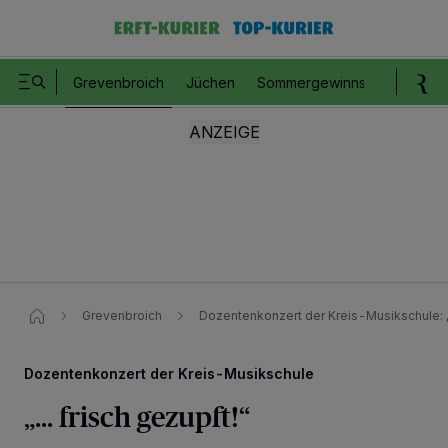
Grevenbroich
Jüchen
Sommergewinnspiel
Romm
Grevenbroich
Dozentenkonzert der Kreis-Musikschule: „..
Dozentenkonzert der Kreis-Musikschule
„... frisch gezupft!“