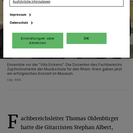
Ausführliche Informationen
Impressum
Datenschutz
Einstellungen oder
OK
Ablehnen
Ensemble vor der "Villa Erckens": Die Dozenten des Fachbereichs
Zupfinstrumente der Musikschule für den Rhein-Kreis gaben jetzt
ein erfolgreiches Konzert im Museum.
Foto: RKN.
F
achbereichsleiter Thomas Oldenbürger
hatte die Gitarristen Stephan Albert,