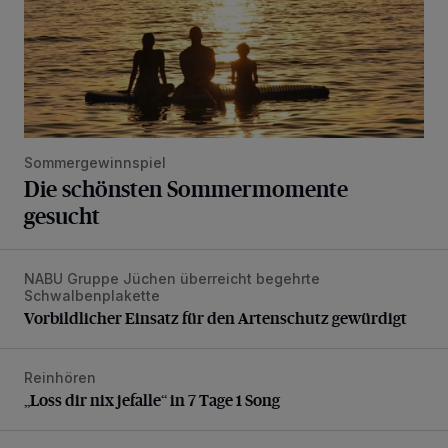
Sommergewinnspiel
Die schönsten Sommermomente
gesucht
NABU Gruppe Jüchen überreicht begehrte
Vorbildlicher Einsatz für den Artenschutz gewürdigt
Schwalbenplakette
Vorbildlicher Einsatz für den Artenschutz gewürdigt
Reinhören
„Loss dir nix jefalle“ in 7 Tage 1 Song
„Loss dir nix jefalle“ in 7 Tage 1 Song