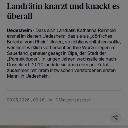
Landrätin knarzt und knackt es
überall
Uedesheim
·
Dass sich Landrätin Katharina Reinhold
einmal im kleinen Uedesheim, das sie als „dörfliches
Bullerbü vom Rhein“ tituliert, so richtig wohlfühlen sollte,
war nicht wirklich vorhersehbar: Ihre Wurzel liegen im
Sauerland, genauer gesagt in Olpe, der Stadt der
„Panneklöpper“. In jungen Jahren wechselte sie nach
Düsseldorf. 2010 landete sie dann eher per Zufall,
zusammen mit ihrem inzwischen verstorbenen ersten
Mann, in Uedesheim.
09.05.2026 , 00:26 Uhr
3 Minuten Lesezeit
Wir und unsere
218
-Partner speichern und greifen auf personenbezogene Daten
wie Browserdaten oder eindeutige Kennungen auf Ihrem Gerät zu. Durch Auswahl