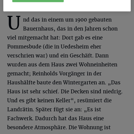
Von Gerhard P. Müller
U
nd das in einem um 1900 gebauten
Bauernhaus, das in den Jahren schon
viel mitgemacht hat: Dort gab es eine
Pommesbude (die in Uedesheim eher
verschrien war) und ein Geschäft. Dann
wurden aus dem Haus zwei Wohneinheiten
gemacht; Reinholds Vorgänger in der
Haushälfte baute den Wintergarten an. „Das
Haus ist sehr schief. Die Decken sind niedrig.
Und es gibt keinen Keller“, resümiert die
Landrätin. Später fügt sie an: „Es ist
Fachwerk. Dadurch hat das Haus eine
besondere Atmosphäre. Die Wohnung ist