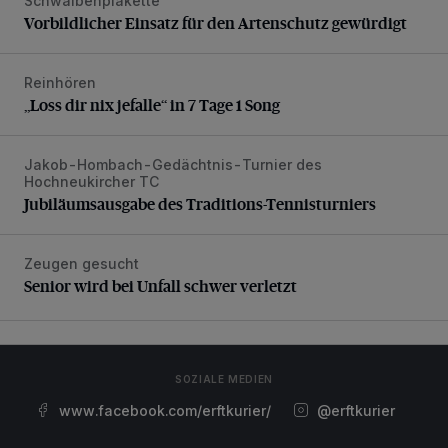
Schwalbenplakette
Vorbildlicher Einsatz für den Artenschutz gewürdigt
Reinhören
„Loss dir nix jefalle“ in 7 Tage 1 Song
„Loss dir nix jefalle“ in 7 Tage 1 Song
Jakob-Hombach-Gedächtnis-Turnier des
Jubiläumsausgabe des Traditions-Tennisturniers
Hochneukircher TC
Jubiläumsausgabe des Traditions-Tennisturniers
Zeugen gesucht
Senior wird bei Unfall schwer verletzt
Senior wird bei Unfall schwer verletzt
SOZIALE MEDIEN
www.facebook.com/erftkurier/
@erftkurier