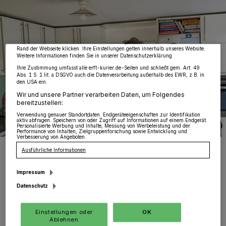
von OK aktivieren Sie Tracking-Technologien für die unter „Wir und unsere
Partner verarbeiten Daten, um Ihnen Dienste bereitzustellen“ aufgeführten
Zwecke. Wenn Tracker deaktiviert sind, sind manche Inhalte und Anzeigen
möglicherweise nicht mehr so relevant für Sie. Sie können dieses Menü jederzeit
wieder aufrufen, um Ihre Einstellungen zu ändern oder Ihre Einwilligung zu
widerrufen, indem Sie auf den Link Einstellungen oder Ablehnen am unteren
Rand der Webseite klicken. Ihre Einstellungen gelten innerhalb unseres Website.
Weitere Informationen finden Sie in unserer Datenschutzerklärung.
Ihre Zustimmung umfasst alle erft-kurier.de-Seiten und schließt gem. Art. 49
Abs. 1 S. 1 lit. a DSGVO auch die Datenverarbeitung außerhalb des EWR, z.B. in
den USA ein.
Wir und unsere Partner verarbeiten Daten, um Folgendes
bereitzustellen:
Verwendung genauer Standortdaten. Endgeräteeigenschaften zur Identifikation
aktiv abfragen. Speichern von oder Zugriff auf Informationen auf einem Endgerät.
Personalisierte Werbung und Inhalte, Messung von Werbeleistung und der
Performance von Inhalten, Zielgruppenforschung sowie Entwicklung und
Verbesserung von Angeboten.
Katharina Reinhold mit ihrem zweiten Mann Philipp Barnig beim
Ausführliche Informationen
Morgenkaffee.
Foto: KV./Gerhard P. Müller
Impressum
Datenschutz
Einstellungen oder
OK
Ablehnen