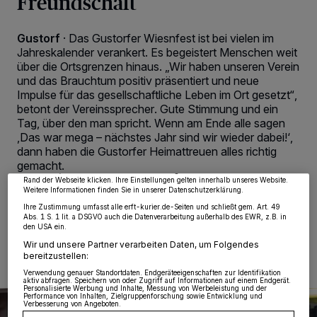
Freundschaft
Gustorf
·
Das Gustorfer Wiesnfest ist bei vielen im
Jahreskalender verankert. Es begeistert Menschen weit
über die Ortsgrenzen hinaus. „Wir haben unseren Verein
und das Brauchtum positiv präsentiert und neue
Impulse für das gesellschaftliche Leben im Ort gesetzt“,
Wir und unsere
218
-Partner speichern und greifen auf personenbezogene Daten
betont der Vereinssprecher. Gute Stimmung und ein
wie Browserdaten oder eindeutige Kennungen auf Ihrem Gerät zu. Durch Auswahl
Tag, über den man spricht. Wenn am Ende alle sagen
von OK aktivieren Sie Tracking-Technologien für die unter „Wir und unsere
Partner verarbeiten Daten, um Ihnen Dienste bereitzustellen“ aufgeführten
‚Das war mega – nächstes Jahr sind wir wieder dabei!‘,
Zwecke. Wenn Tracker deaktiviert sind, sind manche Inhalte und Anzeigen
dann haben die Gustorfer Heimattreuen alles richtig
möglicherweise nicht mehr so relevant für Sie. Sie können dieses Menü jederzeit
wieder aufrufen, um Ihre Einstellungen zu ändern oder Ihre Einwilligung zu
gemacht.
widerrufen, indem Sie auf den Link Einstellungen oder Ablehnen am unteren
Rand der Webseite klicken. Ihre Einstellungen gelten innerhalb unseres Website.
Weitere Informationen finden Sie in unserer Datenschutzerklärung.
Ihre Zustimmung umfasst alle erft-kurier.de-Seiten und schließt gem. Art. 49
Abs. 1 S. 1 lit. a DSGVO auch die Datenverarbeitung außerhalb des EWR, z.B. in
11.05.2026 , 00:31 Uhr
2 Minuten Lesezeit
den USA ein.
Wir und unsere Partner verarbeiten Daten, um Folgendes
bereitzustellen:
Verwendung genauer Standortdaten. Endgeräteeigenschaften zur Identifikation
aktiv abfragen. Speichern von oder Zugriff auf Informationen auf einem Endgerät.
Personalisierte Werbung und Inhalte, Messung von Werbeleistung und der
Performance von Inhalten, Zielgruppenforschung sowie Entwicklung und
Verbesserung von Angeboten.