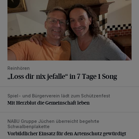
Reinhören
„Loss dir nix jefalle“ in 7 Tage 1 Song
Spiel- und Bürgerverein lädt zum Schützenfest
Mit Herzblut die Gemeinschaft leben
Mit Herzblut die Gemeinschaft leben
NABU Gruppe Jüchen überreicht begehrte
Vorbildlicher Einsatz für den Artenschutz gewürdigt
Schwalbenplakette
Vorbildlicher Einsatz für den Artenschutz gewürdigt