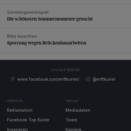
Sommergewinnspiel
Die schönsten Sommermomente gesucht
Die schönsten Sommermomente gesucht
Bitte beachten
Sperrung wegen Brückenbauarbeiten
Sperrung wegen Brückenbauarbeiten
SOZIALE MEDIEN
www.facebook.com/erftkurier/
@erftkurier
SERVICES
VERLAG
Reklamation
Mediadaten
Facebook Top Kurier
Team
Inserieren
Karriere