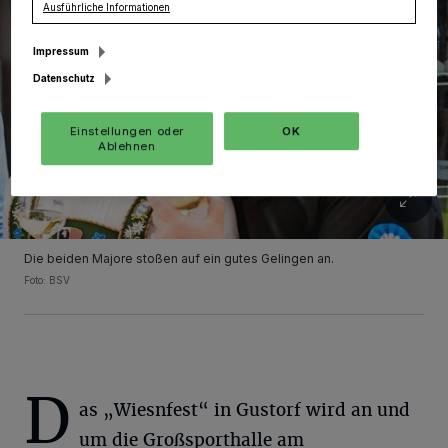
Ausführliche Informationen
Impressum
Datenschutz
Einstellungen oder
OK
Ablehnen
Die beiden Majore stoßen auf ein gutes Gelingen an.
Foto: BSV
D
as „Wiesnfest“ in Gustorf wird an und
um die Großsporthalle am