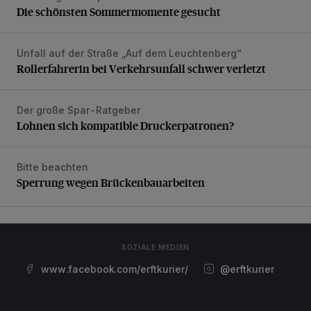
Die schönsten Sommermomente gesucht
Unfall auf der Straße „Auf dem Leuchtenberg“
Rollerfahrerin bei Verkehrsunfall schwer verletzt
Rollerfahrerin bei Verkehrsunfall schwer verletzt
Der große Spar-Ratgeber
Lohnen sich kompatible Druckerpatronen?
Lohnen sich kompatible Druckerpatronen?
Bitte beachten
Sperrung wegen Brückenbauarbeiten
Sperrung wegen Brückenbauarbeiten
SOZIALE MEDIEN
www.facebook.com/erftkurier/
@erftkurier