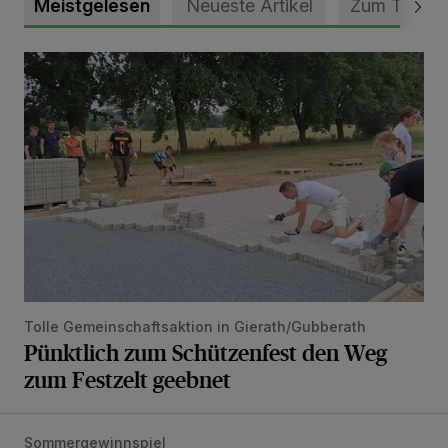
Meistgelesen
Neueste Artikel
Zum Thema
Pünktlich zum Schützenfest den Weg zum Festzelt geebne
Tolle Gemeinschaftsaktion in Gierath/Gubberath
Pünktlich zum Schützenfest den Weg
zum Festzelt geebnet
Sommergewinnspiel
Die schönsten Sommermomente gesucht