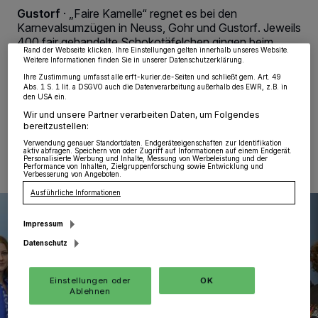
Partner verarbeiten Daten, um Ihnen Dienste bereitzustellen“ aufgeführten
Gustorf
·
„Faire Kamelle“ regnet es bei den
Zwecke. Wenn Tracker deaktiviert sind, sind manche Inhalte und Anzeigen
möglicherweise nicht mehr so relevant für Sie. Sie können dieses Menü jederzeit
Karnevalsumzügen in Neuss, Gohr und Gustorf. Jeweils
wieder aufrufen, um Ihre Einstellungen zu ändern oder Ihre Einwilligung zu
400 fair gehandelte Schokotäfelchen gingen beim
widerrufen, indem Sie auf den Link Einstellungen oder Ablehnen am unteren
Rand der Webseite klicken. Ihre Einstellungen gelten innerhalb unseres Website.
„Social Media“-Gewinnspiel des Rhein-Kreises an drei
Weitere Informationen finden Sie in unserer Datenschutzerklärung.
Karnevalsgruppen im Kreis.
Ihre Zustimmung umfasst alle erft-kurier.de-Seiten und schließt gem. Art. 49
Abs. 1 S. 1 lit. a DSGVO auch die Datenverarbeitung außerhalb des EWR, z.B. in
den USA ein.
Wir und unsere Partner verarbeiten Daten, um Folgendes
bereitzustellen:
29.01.2026 , 15:06 Uhr
Eine Minute Lesezeit
Verwendung genauer Standortdaten. Endgeräteeigenschaften zur Identifikation
aktiv abfragen. Speichern von oder Zugriff auf Informationen auf einem Endgerät.
Personalisierte Werbung und Inhalte, Messung von Werbeleistung und der
Performance von Inhalten, Zielgruppenforschung sowie Entwicklung und
Verbesserung von Angeboten.
Ausführliche Informationen
Impressum
Datenschutz
Einstellungen oder
OK
Ablehnen