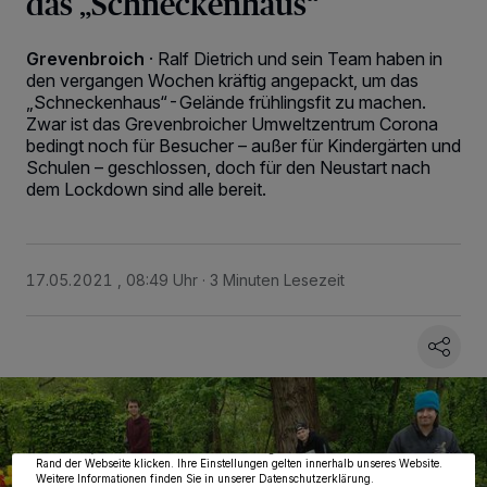
das „Schneckenhaus“
Grevenbroich
·
Ralf Dietrich und sein Team haben in
den vergangen Wochen kräftig angepackt, um das
„Schneckenhaus“-Gelände frühlingsfit zu machen.
Zwar ist das Grevenbroicher Umweltzentrum Corona
bedingt noch für Besucher – außer für Kindergärten und
Schulen – geschlossen, doch für den Neustart nach
dem Lockdown sind alle bereit.
17.05.2021 , 08:49 Uhr
3 Minuten Lesezeit
Wir und unsere
218
-Partner speichern und greifen auf personenbezogene Daten
wie Browserdaten oder eindeutige Kennungen auf Ihrem Gerät zu. Durch Auswahl
von OK aktivieren Sie Tracking-Technologien für die unter „Wir und unsere
Partner verarbeiten Daten, um Ihnen Dienste bereitzustellen“ aufgeführten
Zwecke. Wenn Tracker deaktiviert sind, sind manche Inhalte und Anzeigen
möglicherweise nicht mehr so relevant für Sie. Sie können dieses Menü jederzeit
wieder aufrufen, um Ihre Einstellungen zu ändern oder Ihre Einwilligung zu
widerrufen, indem Sie auf den Link Einstellungen oder Ablehnen am unteren
Rand der Webseite klicken. Ihre Einstellungen gelten innerhalb unseres Website.
Weitere Informationen finden Sie in unserer Datenschutzerklärung.