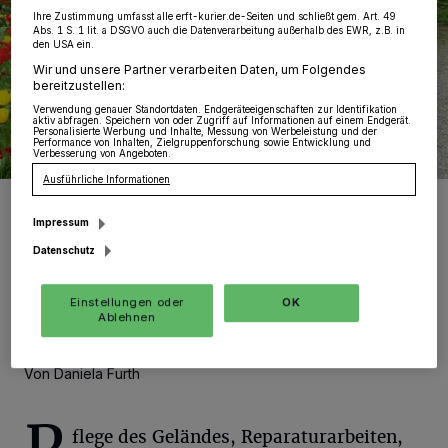
Ihre Zustimmung umfasst alle erft-kurier.de-Seiten und schließt gem. Art. 49
Abs. 1 S. 1 lit. a DSGVO auch die Datenverarbeitung außerhalb des EWR, z.B. in
den USA ein.
Wir und unsere Partner verarbeiten Daten, um Folgendes
bereitzustellen:
Verwendung genauer Standortdaten. Endgeräteeigenschaften zur Identifikation
aktiv abfragen. Speichern von oder Zugriff auf Informationen auf einem Endgerät.
Personalisierte Werbung und Inhalte, Messung von Werbeleistung und der
Performance von Inhalten, Zielgruppenforschung sowie Entwicklung und
Verbesserung von Angeboten.
Ausführliche Informationen
Von links: Bundesfreiwilligendienstleistende Maximilian Olschok
und Niklas Sannemann und Praktikant Roger Bloch bringen das
Impressum
Gelände des Schneckenhauses auf Vordermann.
Datenschutz
Foto: Stadt Grevenbroich
Einstellungen oder
OK
Ablehnen
Von Daniela Furth
flege des Geländes, Reparaturarbeiten,