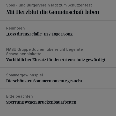
Spiel- und Bürgerverein lädt zum Schützenfest
Mit Herzblut die Gemeinschaft leben
Reinhören
„Loss dir nix jefalle“ in 7 Tage 1 Song
„Loss dir nix jefalle“ in 7 Tage 1 Song
NABU Gruppe Jüchen überreicht begehrte
Vorbildlicher Einsatz für den Artenschutz gewürdigt
Schwalbenplakette
Vorbildlicher Einsatz für den Artenschutz gewürdigt
Sommergewinnspiel
Die schönsten Sommermomente gesucht
Die schönsten Sommermomente gesucht
Bitte beachten
Sperrung wegen Brückenbauarbeiten
Sperrung wegen Brückenbauarbeiten