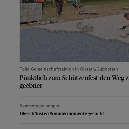
Tolle Gemeinschaftsaktion in Gierath/Gubberath
Pünktlich zum Schützenfest den Weg z
geebnet
Sommergewinnspiel
Die schönsten Sommermomente gesucht
Die schönsten Sommermomente gesucht