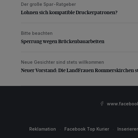
Der große Spar-Ratgeber
Lohnen sich kompatible Druckerpatronen?
Lohnen sich kompatible Druckerpatronen?
Bitte beachten
Sperrung wegen Brückenbauarbeiten
Sperrung wegen Brückenbauarbeiten
Neue Gesichter sind stets willkommen
Neuer Vorstand: Die LandFrauen Rommerskirchen st
Neuer Vorstand: Die LandFrauen Rommerskirchen s
www.facebook.
Reklamation
Facebook Top Kurier
Inseriere