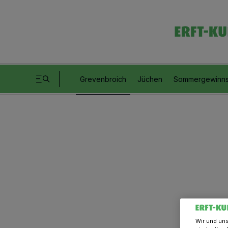
Grevenbroich
Jüchen
Sommergewinns
Wir und un