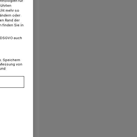
chnologien für
führten
cht mehr so
 ändern oder
ren Rand der
 finden Sie in
. a DSGVO auch
n. Speichern
, Messung von
 und