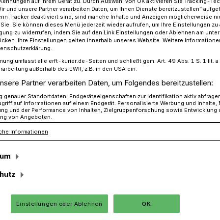
Kennungen auf Ihrem Gerät zu. Durch Auswahl von OK aktivieren Sie Tracking-Te
Wir und unsere Partner verarbeiten Daten, um Ihnen Dienste bereitzustellen“ aufge
n Tracker deaktiviert sind, sind manche Inhalte und Anzeigen möglicherweise ni
r Sie. Sie können dieses Menü jederzeit wieder aufrufen, um Ihre Einstellungen zu
ligung zu widerrufen, indem Sie auf den Link Einstellungen oder Ablehnen am unte
 Pech: zuerst Handy verloren dann festgenommen
icken. Ihre Einstellungen gelten innerhalb unseres Website. Weitere Informationen
tenschutzerklärung.
mung umfasst alle erft-kurier.de-Seiten und schließt gem. Art. 49 Abs. 1 S. 1 lit
rarbeitung außerhalb des EWR, z.B. in den USA ein.
nsere Partner verarbeiten Daten, um Folgendes bereitzustellen:
 verloren, dann
genauer Standortdaten. Endgeräteeigenschaften zur Identifikation aktiv abfrage
griff auf Informationen auf einem Endgerät. Personalisierte Werbung und Inhalte
ung und der Performance von Inhalten, Zielgruppenforschung sowie Entwicklung
ng von Angeboten.
en
che Informationen
sum
ag erkannten Angestellte eines
hutz
tauffenberg-Straße einen Mann wieder,
 Tagen mit Ladendiebstählen aufgefallen
en ansprachen, flüchtete dieser überstürzt
Einstellungen oder Ablehnen
OK
elefon.