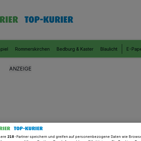
piel
Rommerskirchen
Bedburg & Kaster
Blaulicht
E-Pap
sere
218
-Partner speichern und greifen auf personenbezogene Daten wie Brows