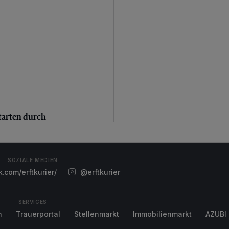
arten durch
tarten durch
SOZIALE MEDIEN
com/erftkurier/
@erftkurier
SERVICES
n
Trauerportal
Stellenmarkt
Immobilienmarkt
AZUBI