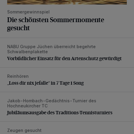
Sommergewinnspiel
Die schönsten Sommermomente
gesucht
NABU Gruppe Jüchen überreicht begehrte
Vorbildlicher Einsatz für den Artenschutz gewürdigt
Schwalbenplakette
Vorbildlicher Einsatz für den Artenschutz gewürdigt
Reinhören
„Loss dir nix jefalle“ in 7 Tage 1 Song
„Loss dir nix jefalle“ in 7 Tage 1 Song
Jakob-Hombach-Gedächtnis-Turnier des
Jubiläumsausgabe des Traditions-Tennisturniers
Hochneukircher TC
Jubiläumsausgabe des Traditions-Tennisturniers
Zeugen gesucht
Senior wird bei Unfall schwer verletzt