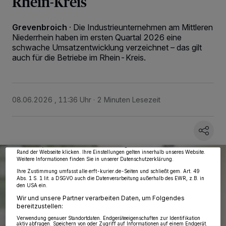
Rhein-Kreis
Grevenbroich
·
Die Industrieunternehmen am Mittleren
Niederrhein haben im ersten Quartal 2026 eine
schwache Umsatzentwicklung verzeichnet – das gilt
auch für die Betriebe im Rhein-Kreis.
Wir und unsere
218
-Partner speichern und greifen auf personenbezogene Daten
08.06.2026 , 11:36 Uhr
2 Minuten Lesezeit
wie Browserdaten oder eindeutige Kennungen auf Ihrem Gerät zu. Durch Auswahl
von OK aktivieren Sie Tracking-Technologien für die unter „Wir und unsere
Partner verarbeiten Daten, um Ihnen Dienste bereitzustellen“ aufgeführten
Zwecke. Wenn Tracker deaktiviert sind, sind manche Inhalte und Anzeigen
möglicherweise nicht mehr so relevant für Sie. Sie können dieses Menü jederzeit
wieder aufrufen, um Ihre Einstellungen zu ändern oder Ihre Einwilligung zu
widerrufen, indem Sie auf den Link Einstellungen oder Ablehnen am unteren
Rand der Webseite klicken. Ihre Einstellungen gelten innerhalb unseres Website.
Weitere Informationen finden Sie in unserer Datenschutzerklärung.
Ihre Zustimmung umfasst alle erft-kurier.de-Seiten und schließt gem. Art. 49
Abs. 1 S. 1 lit. a DSGVO auch die Datenverarbeitung außerhalb des EWR, z.B. in
den USA ein.
Wir und unsere Partner verarbeiten Daten, um Folgendes
bereitzustellen:
Verwendung genauer Standortdaten. Endgeräteeigenschaften zur Identifikation
aktiv abfragen. Speichern von oder Zugriff auf Informationen auf einem Endgerät.