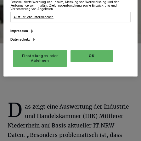
Personalisierte Werbung und Inhalte, Messung von Werbeleistung und der
Performance von Inhalten, Zielgruppenforschung sowie Entwicklung und
Verbesserung von Angeboten.
Ausführliche Informationen
Impressum
Datenschutz
Jürgen Steinmetz, Hauptgeschäftsführer der IHK: „Es geht
mittlerweile um nicht weniger als um unsere Zukunft als
Einstellungen oder
OK
Industriestandort.“
Ablehnen
Foto: IHK
D
as zeigt eine Auswertung der Industrie-
und Handelskammer (IHK) Mittlerer
Niederrhein auf Basis aktueller IT.NRW-
Daten. „Besonders problematisch ist, dass