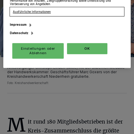
Performance von Inhalten, Zielgruppenforschung sowie Entwicklung und
Verbesserung von Angeboten.
Ausführliche Informationen
Impressum
Datenschutz
Einstellungen oder
OK
Ablehnen
Der künftige Obermeister Thomas Hanna (links) überraschte seinen
Amtsvorgänger Christoph Linden (Mitte) mit der Silbernen Medaille
der Handwerkskammer. Geschäftsführer Marc Goxers von der
Kreishandwerkerschaft Niederrhein gratulierte.
Foto: Kreishandwerkerschaft
M
it rund 180 Mitgliedsbetrieben ist der
Kreis-Zusammenschluss die größte