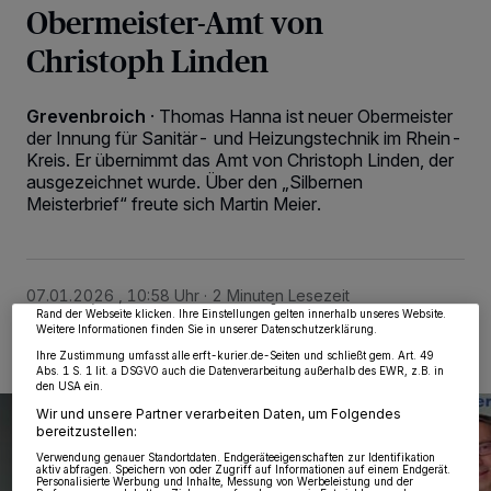
Obermeister-Amt von
Christoph Linden
Grevenbroich
·
Thomas Hanna ist neuer Obermeister
der Innung für Sanitär- und Heizungstechnik im Rhein-
Kreis. Er übernimmt das Amt von Christoph Linden, der
ausgezeichnet wurde. Über den „Silbernen
Wir und unsere
218
-Partner speichern und greifen auf personenbezogene Daten
Meisterbrief“ freute sich Martin Meier.
wie Browserdaten oder eindeutige Kennungen auf Ihrem Gerät zu. Durch Auswahl
von OK aktivieren Sie Tracking-Technologien für die unter „Wir und unsere
Partner verarbeiten Daten, um Ihnen Dienste bereitzustellen“ aufgeführten
Zwecke. Wenn Tracker deaktiviert sind, sind manche Inhalte und Anzeigen
möglicherweise nicht mehr so relevant für Sie. Sie können dieses Menü jederzeit
wieder aufrufen, um Ihre Einstellungen zu ändern oder Ihre Einwilligung zu
07.01.2026 , 10:58 Uhr
2 Minuten Lesezeit
widerrufen, indem Sie auf den Link Einstellungen oder Ablehnen am unteren
Rand der Webseite klicken. Ihre Einstellungen gelten innerhalb unseres Website.
Weitere Informationen finden Sie in unserer Datenschutzerklärung.
Ihre Zustimmung umfasst alle erft-kurier.de-Seiten und schließt gem. Art. 49
Abs. 1 S. 1 lit. a DSGVO auch die Datenverarbeitung außerhalb des EWR, z.B. in
den USA ein.
Wir und unsere Partner verarbeiten Daten, um Folgendes
bereitzustellen:
Verwendung genauer Standortdaten. Endgeräteeigenschaften zur Identifikation
aktiv abfragen. Speichern von oder Zugriff auf Informationen auf einem Endgerät.
Personalisierte Werbung und Inhalte, Messung von Werbeleistung und der