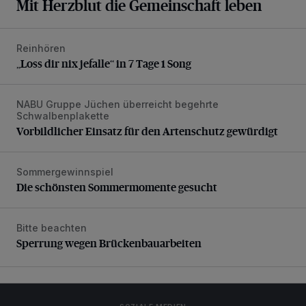
Mit Herzblut die Gemeinschaft leben
Reinhören
„Loss dir nix jefalle“ in 7 Tage 1 Song
„Loss dir nix jefalle“ in 7 Tage 1 Song
NABU Gruppe Jüchen überreicht begehrte
Vorbildlicher Einsatz für den Artenschutz gewürdigt
Schwalbenplakette
Vorbildlicher Einsatz für den Artenschutz gewürdigt
Sommergewinnspiel
Die schönsten Sommermomente gesucht
Die schönsten Sommermomente gesucht
Bitte beachten
Sperrung wegen Brückenbauarbeiten
Sperrung wegen Brückenbauarbeiten