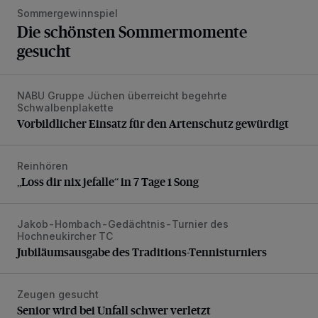
Sommergewinnspiel
Die schönsten Sommermomente
gesucht
NABU Gruppe Jüchen überreicht begehrte
Vorbildlicher Einsatz für den Artenschutz gewürdigt
Schwalbenplakette
Vorbildlicher Einsatz für den Artenschutz gewürdigt
Reinhören
„Loss dir nix jefalle“ in 7 Tage 1 Song
„Loss dir nix jefalle“ in 7 Tage 1 Song
Jakob-Hombach-Gedächtnis-Turnier des
Jubiläumsausgabe des Traditions-Tennisturniers
Hochneukircher TC
Jubiläumsausgabe des Traditions-Tennisturniers
Zeugen gesucht
Senior wird bei Unfall schwer verletzt
Senior wird bei Unfall schwer verletzt