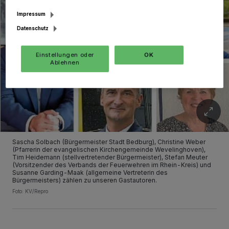
Impressum
Datenschutz
Einstellungen oder
OK
Ablehnen
Sascha Solbach (Bürgermeister Stadt Bedburg), Christine Weber
(Pfarrerin der evangelischen Kirchengemeinde Wevelinghoven),
Tim Heidemann (stellvertretender Bürgermeister), Stefan Meuter
(Vorsitzender des Verbands der Feuerwehren im Rhein-Kreis) und
Susanne Garding-Maak (allgemeine Vertreterin des
Bürgermeisters) zählen zu unseren Gastautoren.
Foto: KV/Repro