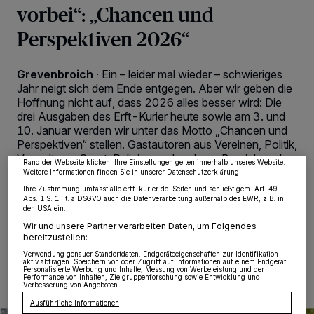
vorbei“: „Chancen und
Perspektiven 2026“
Grevenbroich
·
Ein – leider mal wieder – schwieriges
Wir und unsere
218
-Partner speichern und greifen auf personenbezogene Daten
Jahr neigt sich dem Ende entgegen. Aber wir geben die
wie Browserdaten oder eindeutige Kennungen auf Ihrem Gerät zu. Durch Auswahl
Hoffnung nicht auf, dass 2026 alles besser wird: Die
von OK aktivieren Sie Tracking-Technologien für die unter „Wir und unsere
drei Ausgaben des Erft-Kurier heute sowie am 3. und
Partner verarbeiten Daten, um Ihnen Dienste bereitzustellen“ aufgeführten
Zwecke. Wenn Tracker deaktiviert sind, sind manche Inhalte und Anzeigen
10. Januar werden wir unter das Motto „Chancen und
möglicherweise nicht mehr so relevant für Sie. Sie können dieses Menü jederzeit
Perspektiven“ stellen. Gastautoren aus Vereinen, Politik,
wieder aufrufen, um Ihre Einstellungen zu ändern oder Ihre Einwilligung zu
widerrufen, indem Sie auf den Link Einstellungen oder Ablehnen am unteren
Verwaltung, Sport, Religion und anderen Bereichen des
Rand der Webseite klicken. Ihre Einstellungen gelten innerhalb unseres Website.
gesellschaftlichen Lebens werden hier zu Wort
Weitere Informationen finden Sie in unserer Datenschutzerklärung.
kommen.
Ihre Zustimmung umfasst alle erft-kurier.de-Seiten und schließt gem. Art. 49
Abs. 1 S. 1 lit. a DSGVO auch die Datenverarbeitung außerhalb des EWR, z.B. in
den USA ein.
Wir und unsere Partner verarbeiten Daten, um Folgendes
bereitzustellen:
27.12.2025 , 00:07 Uhr
2 Minuten Lesezeit
Verwendung genauer Standortdaten. Endgeräteeigenschaften zur Identifikation
aktiv abfragen. Speichern von oder Zugriff auf Informationen auf einem Endgerät.
Personalisierte Werbung und Inhalte, Messung von Werbeleistung und der
Performance von Inhalten, Zielgruppenforschung sowie Entwicklung und
Verbesserung von Angeboten.
Ausführliche Informationen