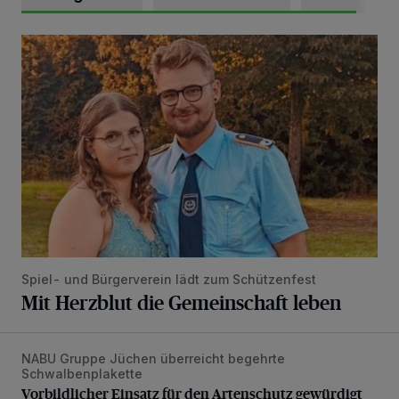
Mit Herzblut die Gemeinschaft leben
Spiel- und Bürgerverein lädt zum Schützenfest
Mit Herzblut die Gemeinschaft leben
NABU Gruppe Jüchen überreicht begehrte
Vorbildlicher Einsatz für den Artenschutz gewürdigt
Schwalbenplakette
Vorbildlicher Einsatz für den Artenschutz gewürdigt