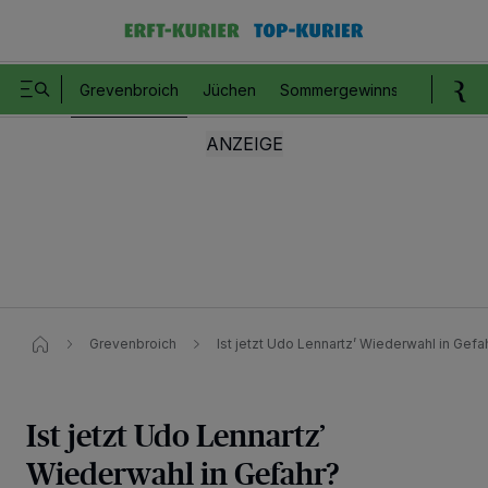
Grevenbroich
Jüchen
Sommergewinnspiel
Romm
Grevenbroich
Ist jetzt Udo Lennartz’ Wiederwahl in Gefa
Ist jetzt Udo Lennartz’
Wiederwahl in Gefahr?