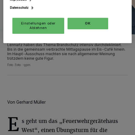
Datenschutz
Einstellungen oder
OK
Ablehnen
Ein verschworenes Team: Dezernentin Kamp und Feuerwehr-Chef
Lennartz haben das Thema Brandschutz intensiv durchdekliniert.
Bis in die gemeinsam verbrachte Mittagspause im Eis-Café hinein.
Im Haupt-Ausschuss machten sie nach allgemeiner Meinung
trotzdem keine gute Figur.
Foto: Foto: -gpm.
Von Gerhard Müller
E
s geht um das „Feuerwehrgerätehaus
West“, einen Übungsturm für die