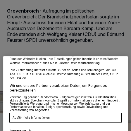
Grevenbroich
·
Aufregung im politischen
Grevenbroich: Der Brandschutzbedarfsplan sorgte im
Haupt-Ausschuss für einen Eklat und für einen Zorn-
Wir und unsere
218
-Partner speichern und greifen auf personenbezogene Daten
Ausbuch von Dezernentin Barbara Kamp. Und am
wie Browserdaten oder eindeutige Kennungen auf Ihrem Gerät zu. Durch Auswahl
Ende standen sich Wolfgang Kaiser (CDU) und Edmund
von OK aktivieren Sie Tracking-Technologien für die unter „Wir und unsere
Partner verarbeiten Daten, um Ihnen Dienste bereitzustellen“ aufgeführten
Feuster (SPD) unversöhnlich gegenüber.
Zwecke. Wenn Tracker deaktiviert sind, sind manche Inhalte und Anzeigen
möglicherweise nicht mehr so relevant für Sie. Sie können dieses Menü jederzeit
wieder aufrufen, um Ihre Einstellungen zu ändern oder Ihre Einwilligung zu
widerrufen, indem Sie auf den Link Einstellungen oder Ablehnen am unteren
Rand der Webseite klicken. Ihre Einstellungen gelten innerhalb unseres Website.
Weitere Informationen finden Sie in unserer Datenschutzerklärung.
02.06.2015 , 15:51 Uhr
2 Minuten Lesezeit
Ihre Zustimmung umfasst alle erft-kurier.de-Seiten und schließt gem. Art. 49
Abs. 1 S. 1 lit. a DSGVO auch die Datenverarbeitung außerhalb des EWR, z.B. in
den USA ein.
Wir und unsere Partner verarbeiten Daten, um Folgendes
bereitzustellen:
Verwendung genauer Standortdaten. Endgeräteeigenschaften zur Identifikation
aktiv abfragen. Speichern von oder Zugriff auf Informationen auf einem Endgerät.
Personalisierte Werbung und Inhalte, Messung von Werbeleistung und der
Performance von Inhalten, Zielgruppenforschung sowie Entwicklung und
Verbesserung von Angeboten.
Ausführliche Informationen
Impressum