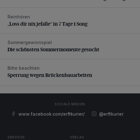
Reinhören
„Loss dir nix jefalle“ in 7 Tage 1 Song
„Loss dir nix jefalle“ in 7 Tage 1 Song
Sommergewinnspiel
Die schönsten Sommermomente gesucht
Die schönsten Sommermomente gesucht
Bitte beachten
Sperrung wegen Brückenbauarbeiten
Sperrung wegen Brückenbauarbeiten
SOZIALE MEDIEN
www.facebook.com/erftkurier/
@erftkurier
SERVICES
VERLAG