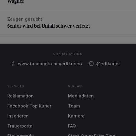
Wagner
Zeugen gesucht
Senior wird bei Unfall schwer verletzt
Senior wird bei Unfall schwer verletzt
SOZIALE MEDIEN
www.facebook.com/erftkurier/
@erftkurier
SERVICES
VERLAG
Reklamation
Mediadaten
Facebook Top Kurier
Team
Inserieren
Karriere
Trauerportal
FAQ
Stellenmarkt
Stadt Kurier Extra Tipp