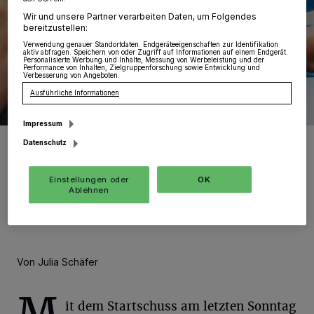
Wir und unsere Partner verarbeiten Daten, um Folgendes
bereitzustellen:
Verwendung genauer Standortdaten. Endgeräteeigenschaften zur Identifikation
aktiv abfragen. Speichern von oder Zugriff auf Informationen auf einem Endgerät.
Personalisierte Werbung und Inhalte, Messung von Werbeleistung und der
Performance von Inhalten, Zielgruppenforschung sowie Entwicklung und
Verbesserung von Angeboten.
Ausführliche Informationen
Impressum
Im Rhein-Kreis haben am 27. Dezember die Impfungen gegen das
Datenschutz
Corona-Virus begonnen. Nach und nach wird in Pflegeeinrichtungen
geimpft.
Foto: Getty Images/iStockphoto/Inside Creative House
Einstellungen oder
OK
Ablehnen
Von Julia Schäfer
it dem Startschuss am letzten Sonntag