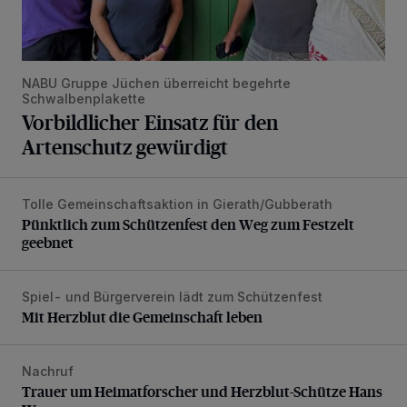
NABU Gruppe Jüchen überreicht begehrte
Schwalbenplakette
Vorbildlicher Einsatz für den
Artenschutz gewürdigt
Tolle Gemeinschaftsaktion in Gierath/Gubberath
Pünktlich zum Schützenfest den Weg zum Festzelt geebne
Pünktlich zum Schützenfest den Weg zum Festzelt
geebnet
Spiel- und Bürgerverein lädt zum Schützenfest
Mit Herzblut die Gemeinschaft leben
Mit Herzblut die Gemeinschaft leben
Nachruf
Trauer um Heimatforscher und Herzblut-Schütze Hans W
Trauer um Heimatforscher und Herzblut-Schütze Hans