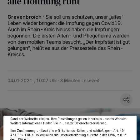
alle Hoffnung ruht
Grevenbroich
·
Sie soll uns schützen, unser „altes“
Leben wieder bringen: die Impfung gegen Covid19.
Auch im Rhein-Kreis Neuss haben die Impfungen
begonnen. Die ersten Alten- und Pflegeheime werden
von den mobilen Teams besucht. „Der Impfstart ist gut
gelungen“, heißt es aus der Pressestelle des Rhein-
Kreises.
04.01.2021 , 10:07 Uhr
3 Minuten Lesezeit
Wir und unsere
218
-Partner speichern und greifen auf personenbezogene Daten
wie Browserdaten oder eindeutige Kennungen auf Ihrem Gerät zu. Durch Auswahl
von OK aktivieren Sie Tracking-Technologien für die unter „Wir und unsere
Partner verarbeiten Daten, um Ihnen Dienste bereitzustellen“ aufgeführten
Zwecke. Wenn Tracker deaktiviert sind, sind manche Inhalte und Anzeigen
möglicherweise nicht mehr so relevant für Sie. Sie können dieses Menü jederzeit
wieder aufrufen, um Ihre Einstellungen zu ändern oder Ihre Einwilligung zu
widerrufen, indem Sie auf den Link Einstellungen oder Ablehnen am unteren
Rand der Webseite klicken. Ihre Einstellungen gelten innerhalb unseres Website.
Weitere Informationen finden Sie in unserer Datenschutzerklärung.
Ihre Zustimmung umfasst alle erft-kurier.de-Seiten und schließt gem. Art. 49
Abs. 1 S. 1 lit. a DSGVO auch die Datenverarbeitung außerhalb des EWR, z.B. in
den USA ein.