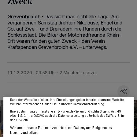
Zweck
Grevenbroich
·
Das sieht man nicht alle Tage: Am
vergangenen Samstag drehten Nikoläuse, Engel und
Co. auf Zwei- und Dreirädern ihre Runden durch die
Schlossstadt. Die Biker der Motorradfreunde Rhein-
Erft waren für den guten Zweck – den Verein
Kraftspenden Grevenbroich e.V. – unterwegs.
Wir und unsere
218
-Partner speichern und greifen auf personenbezogene Daten
wie Browserdaten oder eindeutige Kennungen auf Ihrem Gerät zu. Durch Auswahl
11.12.2020 , 09:58 Uhr
2 Minuten Lesezeit
von OK aktivieren Sie Tracking-Technologien für die unter „Wir und unsere
Partner verarbeiten Daten, um Ihnen Dienste bereitzustellen“ aufgeführten
Zwecke. Wenn Tracker deaktiviert sind, sind manche Inhalte und Anzeigen
möglicherweise nicht mehr so relevant für Sie. Sie können dieses Menü jederzeit
wieder aufrufen, um Ihre Einstellungen zu ändern oder Ihre Einwilligung zu
widerrufen, indem Sie auf den Link Einstellungen oder Ablehnen am unteren
Rand der Webseite klicken. Ihre Einstellungen gelten innerhalb unseres Website.
Weitere Informationen finden Sie in unserer Datenschutzerklärung.
Ihre Zustimmung umfasst alle erft-kurier.de-Seiten und schließt gem. Art. 49
Abs. 1 S. 1 lit. a DSGVO auch die Datenverarbeitung außerhalb des EWR, z.B. in
den USA ein.
Wir und unsere Partner verarbeiten Daten, um Folgendes
bereitzustellen: