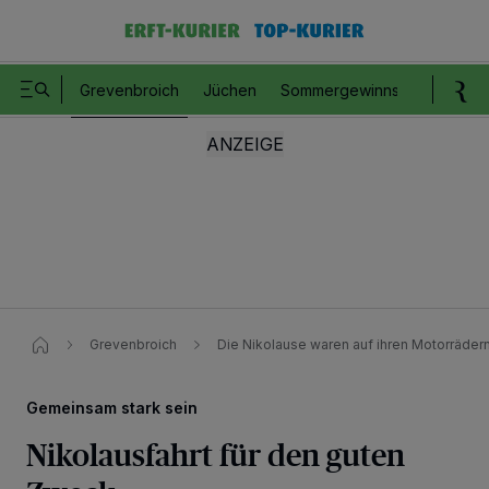
Grevenbroich
Jüchen
Sommergewinnspiel
Romm
Grevenbroich
Die Nikolause waren auf ihren Motorräder
Gemeinsam stark sein
Nikolausfahrt für den guten