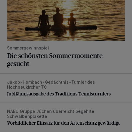
Sommergewinnspiel
Die schönsten Sommermomente
gesucht
Jakob-Hombach-Gedächtnis-Turnier des
Jubiläumsausgabe des Traditions-Tennisturniers
Hochneukircher TC
Jubiläumsausgabe des Traditions-Tennisturniers
NABU Gruppe Jüchen überreicht begehrte
Vorbildlicher Einsatz für den Artenschutz gewürdigt
Schwalbenplakette
Vorbildlicher Einsatz für den Artenschutz gewürdigt