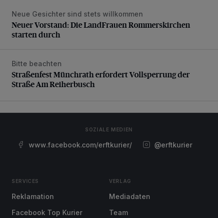
Neue Gesichter sind stets willkommen
Neuer Vorstand: Die LandFrauen Rommerskirchen starten 
Neuer Vorstand: Die LandFrauen Rommerskirchen
starten durch
Bitte beachten
Straßenfest Münchrath erfordert Vollsperrung der Straße 
Straßenfest Münchrath erfordert Vollsperrung der
Straße Am Reiherbusch
SOZIALE MEDIEN
www.facebook.com/erftkurier/
@erftkurier
SERVICES
VERLAG
Reklamation
Mediadaten
Facebook Top Kurier
Team