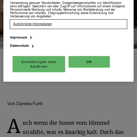
Verwendung genauer Standortdaten. Endgeräteeigenschaften zur Identifikation
aktiv abfragen. Speichern von oder Zugriff auf Informationen auf einem Endgerät.
Personalisierte Werbung und Inhalte, Messung von Werbeleistung und der
Performance von Inhalten, Zielgruppenforschung sowie Entwicklung und
Verbesserung von Angeboten.
Ausführliche Informationen
Impressum
Datenschutz
Jede Menge Nikoläuse mit toll geschmückten Motorrädern und
Rollern drehten ihre Runden über den Marktplatz.
Einstellungen oder
OK
Foto: Kurier Verlag GmbH/Daniela Furth
Ablehnen
Von Daniela Furth
A
uch wenn die Sonne vom Himmel
strahlte, war es knackig kalt. Doch das