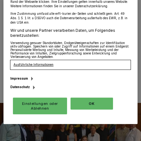
„Goldene Buch“ ein
Rand der Webseite klicken. Ihre Einstellungen gelten innerhalb unseres Website.
Weitere Informationen finden Sie in unserer Datenschutzerklärung.
Ihre Zustimmung umfasst alle erft-kurier.de-Seiten und schließt gem. Art. 49
Grevenbroich
·
Zu Beginn der jüngsten Ratssitzung
Abs. 1 S. 1 lit. a DSGVO auch die Datenverarbeitung außerhalb des EWR, z.B. in
stand ein besonderer Punkt auf der Tagesordnung: Lilli
den USA ein.
Schlößer, Gewinnerin der Goldmedaille über 80-
Wir und unsere Partner verarbeiten Daten, um Folgendes
Meter-Hürden der Deutschen Leichtathletik-
bereitzustellen:
Meisterschaften der Altersklasse U16, trug sich in das
Verwendung genauer Standortdaten. Endgeräteeigenschaften zur Identifikation
aktiv abfragen. Speichern von oder Zugriff auf Informationen auf einem Endgerät.
„Goldene Buch“ der Stadt ein.
Personalisierte Werbung und Inhalte, Messung von Werbeleistung und der
Performance von Inhalten, Zielgruppenforschung sowie Entwicklung und
Verbesserung von Angeboten.
Ausführliche Informationen
07.09.2022 , 09:52 Uhr
Eine Minute Lesezeit
Impressum
Datenschutz
Einstellungen oder
OK
Ablehnen