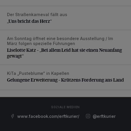
Der Straßenkarneval fällt aus
„Uns bricht das Herz“
„Uns bricht das Herz“
Am Sonntag öffnet eine besondere Ausstellung / Im
Liselotte Katz – „Bei allem Leid hat sie einen Neuanfang g
März folgen spezielle Führungen
Liselotte Katz – „Bei allem Leid hat sie einen Neuanfang
gewagt“
KiTa „Pusteblume“ in Kapellen
Gelungene Erweiterung – Krützens Forderung ans Land
Gelungene Erweiterung – Krützens Forderung ans Land
SOZIALE MEDIEN
www.facebook.com/erftkurier/
@erftkurier