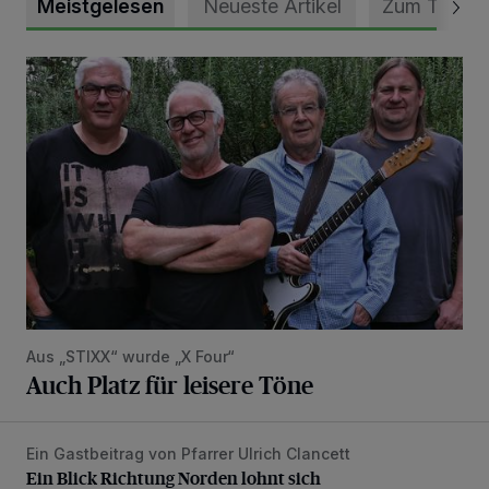
Meistgelesen
Neueste Artikel
Zum Thema
Auch Platz für leisere Töne
Aus „STIXX“ wurde „X Four“
Auch Platz für leisere Töne
Ein Gastbeitrag von Pfarrer Ulrich Clancett
Ein Blick Richtung Norden lohnt sich
Ein Blick Richtung Norden lohnt sich