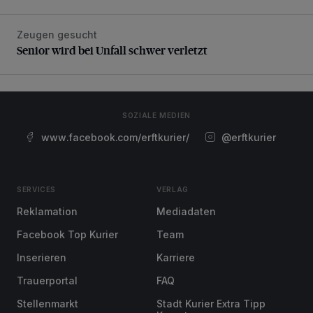
Zeugen gesucht
Senior wird bei Unfall schwer verletzt
Senior wird bei Unfall schwer verletzt
SOZIALE MEDIEN
www.facebook.com/erftkurier/
@erftkurier
SERVICES
VERLAG
Reklamation
Mediadaten
Facebook Top Kurier
Team
Inserieren
Karriere
Trauerportal
FAQ
Stellenmarkt
Stadt Kurier Extra Tipp