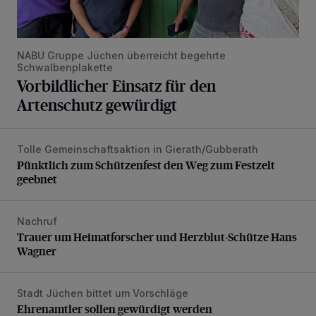
NABU Gruppe Jüchen überreicht begehrte
Schwalbenplakette
Vorbildlicher Einsatz für den
Artenschutz gewürdigt
Tolle Gemeinschaftsaktion in Gierath/Gubberath
Pünktlich zum Schützenfest den Weg zum Festzelt geebne
Pünktlich zum Schützenfest den Weg zum Festzelt
geebnet
Nachruf
Trauer um Heimatforscher und Herzblut-Schütze Hans W
Trauer um Heimatforscher und Herzblut-Schütze Hans
Wagner
Stadt Jüchen bittet um Vorschläge
Ehrenamtler sollen gewürdigt werden
Ehrenamtler sollen gewürdigt werden