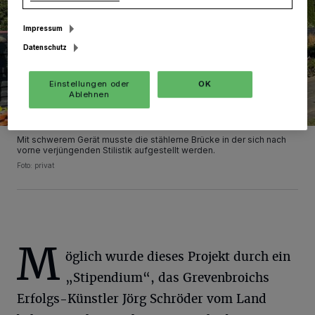
Impressum
Datenschutz
Einstellungen oder
OK
Ablehnen
Mit schwerem Gerät musste die stählerne Brücke in der sich nach
vorne verjüngenden Stilistik aufgestellt werden.
Foto: privat
M
öglich wurde dieses Projekt durch ein
„Stipendium“, das Grevenbroichs
Erfolgs-Künstler Jörg Schröder vom Land