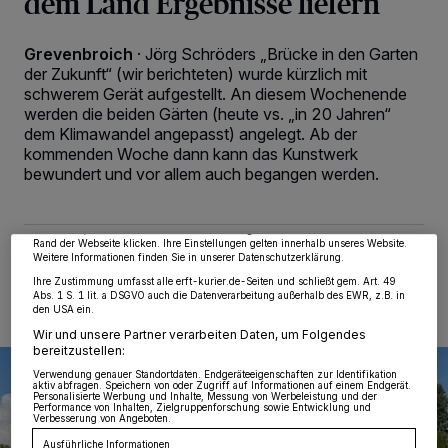
dem Land Ergebnisse liefern
Grevenbroich
·
Jörg Schröders „Brücke in den Garten
der Zukunft“ (wir berichteten) wurde kürzlich mit
schwerem Gerät aufgestellt. An diesem Wochenende
werden die beiden Gärten (heute vs. „in 20 Jahren“
dem Klimawandel angepasst) angelegt. Ab der
Wir und unsere
218
-Partner speichern und greifen auf personenbezogene Daten
wie Browserdaten oder eindeutige Kennungen auf Ihrem Gerät zu. Durch Auswahl
kommenden Woche dann kann das Kunstwerk
von OK aktivieren Sie Tracking-Technologien für die unter „Wir und unsere
bewundert und vor allem auch begangen werden.
Partner verarbeiten Daten, um Ihnen Dienste bereitzustellen“ aufgeführten
Zwecke. Wenn Tracker deaktiviert sind, sind manche Inhalte und Anzeigen
möglicherweise nicht mehr so relevant für Sie. Sie können dieses Menü jederzeit
wieder aufrufen, um Ihre Einstellungen zu ändern oder Ihre Einwilligung zu
widerrufen, indem Sie auf den Link Einstellungen oder Ablehnen am unteren
Rand der Webseite klicken. Ihre Einstellungen gelten innerhalb unseres Website.
03.09.2022 , 10:15 Uhr
2 Minuten Lesezeit
Weitere Informationen finden Sie in unserer Datenschutzerklärung.
Ihre Zustimmung umfasst alle erft-kurier.de-Seiten und schließt gem. Art. 49
Abs. 1 S. 1 lit. a DSGVO auch die Datenverarbeitung außerhalb des EWR, z.B. in
den USA ein.
Wir und unsere Partner verarbeiten Daten, um Folgendes
bereitzustellen:
Verwendung genauer Standortdaten. Endgeräteeigenschaften zur Identifikation
aktiv abfragen. Speichern von oder Zugriff auf Informationen auf einem Endgerät.
Personalisierte Werbung und Inhalte, Messung von Werbeleistung und der
Performance von Inhalten, Zielgruppenforschung sowie Entwicklung und
Verbesserung von Angeboten.
Ausführliche Informationen