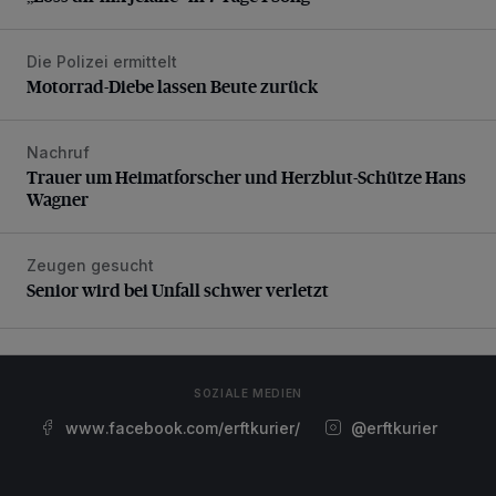
Die Polizei ermittelt
Motorrad-Diebe lassen Beute zurück
Motorrad-Diebe lassen Beute zurück
Nachruf
Trauer um Heimatforscher und Herzblut-Schütze Hans W
Trauer um Heimatforscher und Herzblut-Schütze Hans
Wagner
Zeugen gesucht
Senior wird bei Unfall schwer verletzt
Senior wird bei Unfall schwer verletzt
SOZIALE MEDIEN
www.facebook.com/erftkurier/
@erftkurier