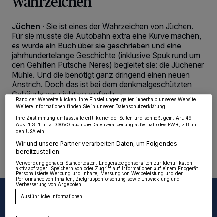
Wahrzeichen
Jüchen
·
Sie ist eines der Wahrzeichen von Jüchen.
Für sie musste die Autobahn extra eine Kurve machen,
es wurde ein Buch über sie geschrieben und eine
Wir und unsere
218
-Partner speichern und greifen auf personenbezogene Daten
wie Browserdaten oder eindeutige Kennungen auf Ihrem Gerät zu. Durch Auswahl
jahrhundertelange Geschichte (inklusive Spuk rund um
von OK aktivieren Sie Tracking-Technologien für die unter „Wir und unsere
den Gehilfen Putsche Neres) begleitet sie: die Jüchener
Partner verarbeiten Daten, um Ihnen Dienste bereitzustellen“ aufgeführten
Zwecke. Wenn Tracker deaktiviert sind, sind manche Inhalte und Anzeigen
Mühle. Und die benötigt ganz dringend einen neuen
möglicherweise nicht mehr so relevant für Sie. Sie können dieses Menü jederzeit
Anstrich. Doch das ist bei dem denkmalgeschützten
wieder aufrufen, um Ihre Einstellungen zu ändern oder Ihre Einwilligung zu
Gebäude gar nicht so einfach.
widerrufen, indem Sie auf den Link Einstellungen oder Ablehnen am unteren
Rand der Webseite klicken. Ihre Einstellungen gelten innerhalb unseres Website.
Weitere Informationen finden Sie in unserer Datenschutzerklärung.
Ihre Zustimmung umfasst alle erft-kurier.de-Seiten und schließt gem. Art. 49
Abs. 1 S. 1 lit. a DSGVO auch die Datenverarbeitung außerhalb des EWR, z.B. in
den USA ein.
05.09.2022 , 09:29 Uhr
2 Minuten Lesezeit
Wir und unsere Partner verarbeiten Daten, um Folgendes
bereitzustellen:
Verwendung genauer Standortdaten. Endgeräteeigenschaften zur Identifikation
aktiv abfragen. Speichern von oder Zugriff auf Informationen auf einem Endgerät.
Personalisierte Werbung und Inhalte, Messung von Werbeleistung und der
Performance von Inhalten, Zielgruppenforschung sowie Entwicklung und
Verbesserung von Angeboten.
Ausführliche Informationen