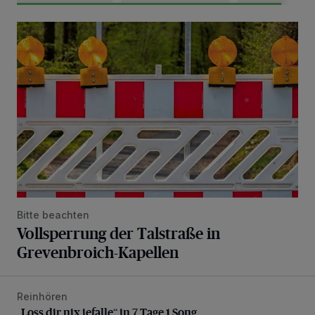
Vollsperrung der Talstraße in Grevenbroich-Kapellen
Bitte beachten
Vollsperrung der Talstraße in
Grevenbroich-Kapellen
Reinhören
„Loss dir nix jefalle“ in 7 Tage 1 Song
„Loss dir nix jefalle“ in 7 Tage 1 Song