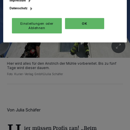
Impressum
Datenschutz
Einstellungen oder
OK
Ablehnen
Hier wird alles für den Anstrich der Mühle vorbereitet. Bis zu fünf
Tage wird dieser dauern.
Foto: Kurier-Verlag GmbH/Julia Schäfer
Von Julia Schäfer
ier müssen Profis ran! „Beim