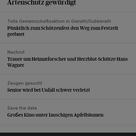
Artenschutz gewürdigt
Tolle Gemeinschaftsaktion in Gierath/Gubberath
Pünktlich zum Schützenfest den Weg zum Festzelt geebne
Pünktlich zum Schützenfest den Weg zum Festzelt
geebnet
Nachruf
Trauer um Heimatforscher und Herzblut-Schütze Hans W
Trauer um Heimatforscher und Herzblut-Schütze Hans
Wagner
Zeugen gesucht
Senior wird bei Unfall schwer verletzt
Senior wird bei Unfall schwer verletzt
Save the date
Großes Kino unter lauschigen Apfelbäumen
Großes Kino unter lauschigen Apfelbäumen