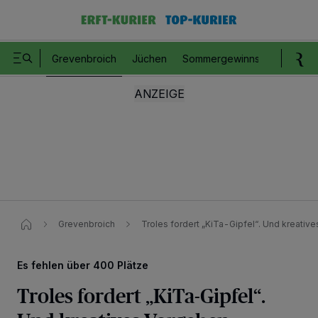
Grevenbroich
Jüchen
Sommergewinnspiel
Romm
Grevenbroich
Troles fordert „KiTa-Gipfel“. Und kreativ
Es fehlen über 400 Plätze
Troles fordert „KiTa-Gipfel“.