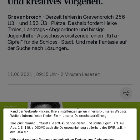
Und kreatives Vorgehen.
Grevenbroich
·
Derzeit fehlen in Grevenbroich 256
U3- und 153 Ü3-Plätze. Deshalb fordert Heike
Troles, Landtags-Abgeordnete und hiesige
Jugendhilfe-Ausschussvorsitzende, einen „KiTa-
Gipfel“ für die Schloss-Stadt. Und mehr Fantasie auf
der Suche nach Lösungen...
11.06.2021 , 09:15 Uhr
2 Minuten Lesezeit
Wir und unsere
218
-Partner speichern und greifen auf personenbezogene Daten
wie Browserdaten oder eindeutige Kennungen auf Ihrem Gerät zu. Durch Auswahl
von OK aktivieren Sie Tracking-Technologien für die unter „Wir und unsere
Partner verarbeiten Daten, um Ihnen Dienste bereitzustellen“ aufgeführten
Zwecke. Wenn Tracker deaktiviert sind, sind manche Inhalte und Anzeigen
möglicherweise nicht mehr so relevant für Sie. Sie können dieses Menü jederzeit
wieder aufrufen, um Ihre Einstellungen zu ändern oder Ihre Einwilligung zu
widerrufen, indem Sie auf den Link Einstellungen oder Ablehnen am unteren
Rand der Webseite klicken. Ihre Einstellungen gelten innerhalb unseres Website.
Weitere Informationen finden Sie in unserer Datenschutzerklärung.
Ihre Zustimmung umfasst alle erft-kurier.de-Seiten und schließt gem. Art. 49
Abs. 1 S. 1 lit. a DSGVO auch die Datenverarbeitung außerhalb des EWR, z.B. in
den USA ein.