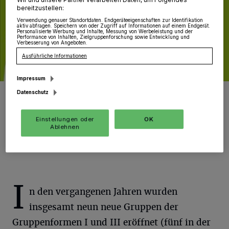
Wir und unsere Partner verarbeiten Daten, um Folgendes
bereitzustellen:
Verwendung genauer Standortdaten. Endgeräteeigenschaften zur Identifikation
aktiv abfragen. Speichern von oder Zugriff auf Informationen auf einem Endgerät.
Personalisierte Werbung und Inhalte, Messung von Werbeleistung und der
Performance von Inhalten, Zielgruppenforschung sowie Entwicklung und
Verbesserung von Angeboten.
Ausführliche Informationen
Impressum
Eine Kampagne gezielt zur Gewinnung von männlichem Personal
Datenschutz
wäre auch denkbar. Die Hamburger KiTa-Träger haben gemeinsam
mit dem paritätischen Wohlfahrtsverband 2011 eine solche
Kampagne gestartet (Foto), die auch zum Erfolg geführt hat.
Einstellungen oder
OK
Foto: HT
Ablehnen
I
n den vergangenen Jahren wurden
insgesamt neun neue Gruppen der
Gruppenformen I und III eröffnet (fünf in der