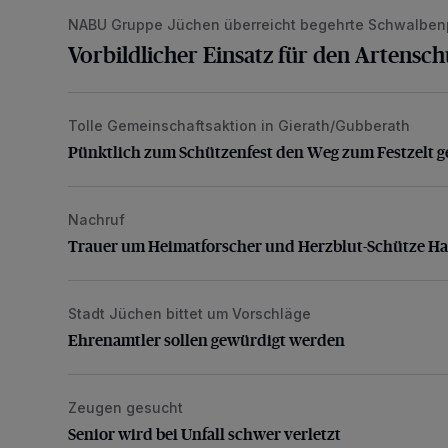
NABU Gruppe Jüchen überreicht begehrte Schwalben
Vorbildlicher Einsatz für den Artensc
Tolle Gemeinschaftsaktion in Gierath/Gubberath
Pünktlich zum Schützenfest den Weg zum Festzelt 
Pünktlich zum Schützenfest den Weg zum Festzelt g
Nachruf
Trauer um Heimatforscher und Herzblut-Schütze H
Trauer um Heimatforscher und Herzblut-Schütze H
Stadt Jüchen bittet um Vorschläge
Ehrenamtler sollen gewürdigt werden
Ehrenamtler sollen gewürdigt werden
Zeugen gesucht
Senior wird bei Unfall schwer verletzt
Senior wird bei Unfall schwer verletzt