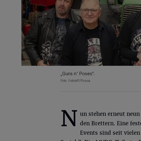
„Guns n' Poses“.
Foto: Fotoleff/Picasa
N
un stehen erneut neun
den Brettern. Eine fes
Events sind seit viel