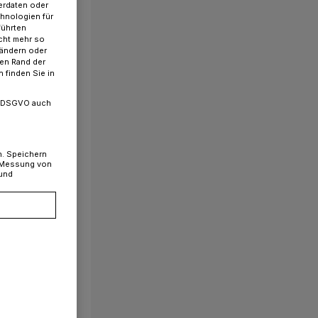
erdaten oder
chnologien für
führten
cht mehr so
 ändern oder
ren Rand der
 finden Sie in
. a DSGVO auch
n. Speichern
, Messung von
 und