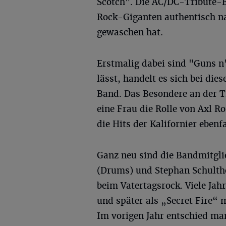
Scotch". Die AC/DC-Tribute-B
Rock-Giganten authentisch na
gewaschen hat.
Erstmalig dabei sind "Guns n
lässt, handelt es sich bei di
Band. Das Besondere an der Tr
eine Frau die Rolle von Axl R
die Hits der Kalifornier ebenf
Ganz neu sind die Bandmitgli
(Drums) und Stephan Schulthe
beim Vatertagsrock. Viele Jah
und später als „Secret Fire“
Im vorigen Jahr entschied ma