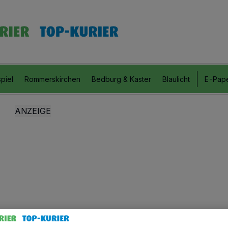
piel
Rommerskirchen
Bedburg & Kaster
Blaulicht
E-Pap