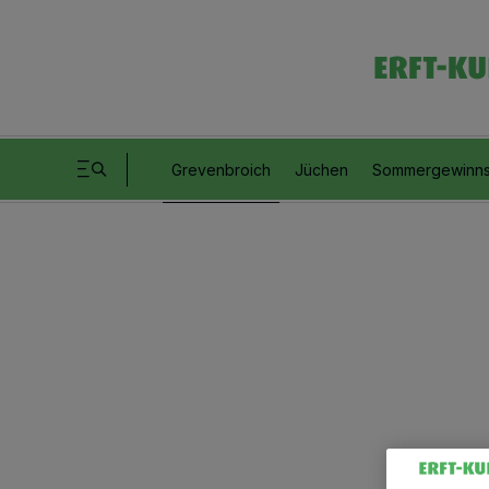
Grevenbroich
Jüchen
Sommergewinns