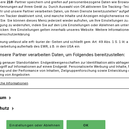
sere
218
-Partner speichern und greifen auf personenbezogene Daten wie Brows
Kennungen auf Ihrem Gerät zu. Durch Auswahl von OK aktivieren Sie Tracking-Te
Wir und unsere Partner verarbeiten Daten, um Ihnen Dienste bereitzustellen“ aufge
n Tracker deaktiviert sind, sind manche Inhalte und Anzeigen möglicherweise ni
r Sie. Sie können dieses Menü jederzeit wieder aufrufen, um Ihre Einstellungen zu
Rock in Hülchrath mit neun Bands.
ligung zu widerrufen, indem Sie auf den Link Einstellungen oder Ablehnen am unte
icken. Ihre Einstellungen gelten innerhalb unseres Website. Weitere Informationen
tenschutzerklärung.
mung umfasst alle erft-kurier.de-Seiten und schließt gem. Art. 49 Abs. 1 S. 1 lit
rarbeitung außerhalb des EWR, z.B. in den USA ein.
nsere Partner verarbeiten Daten, um Folgendes bereitzustellen:
auf der Bühne
genauer Standortdaten. Endgeräteeigenschaften zur Identifikation aktiv abfrage
griff auf Informationen auf einem Endgerät. Personalisierte Werbung und Inhalte
ung und der Performance von Inhalten, Zielgruppenforschung sowie Entwicklung
ng von Angeboten.
onnerstag ist es endlich soweit: Die
che Informationen
ertags-Rock in Hülchrath" findet auch in
er Hülchrather Schützenplatz hat sich
sum
rt etabliert.
hutz
Einstellungen oder Ablehnen
OK