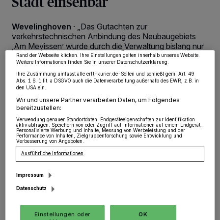
Stadt einsehbar
Wir und unsere
218
-Partner speichern und greifen auf personenbezogene Daten
wie Browserdaten oder eindeutige Kennungen auf Ihrem Gerät zu. Durch Auswahl
von OK aktivieren Sie Tracking-Technologien für die unter „Wir und unsere
Partner verarbeiten Daten, um Ihnen Dienste bereitzustellen“ aufgeführten
Wevelinghoven
·
„Das Gutachten zur
Zwecke. Wenn Tracker deaktiviert sind, sind manche Inhalte und Anzeigen
verkehrstechnischen Anbindung des Neubaugebiets
möglicherweise nicht mehr so relevant für Sie. Sie können dieses Menü jederzeit
wieder aufrufen, um Ihre Einstellungen zu ändern oder Ihre Einwilligung zu
,Am Mevissen’ wurde durch die Verwaltung bislang nur
widerrufen, indem Sie auf den Link Einstellungen oder Ablehnen am unteren
den Fraktionsvorsitzenden sowie den übergeordneten
Rand der Webseite klicken. Ihre Einstellungen gelten innerhalb unseres Website.
Weitere Informationen finden Sie in unserer Datenschutzerklärung.
Straßenbaulastträgern zur Verfügung gestellt. Da es
nun allerdings ohne Zutun der Verwaltung auch Teilen
Ihre Zustimmung umfasst alle erft-kurier.de-Seiten und schließt gem. Art. 49
Abs. 1 S. 1 lit. a DSGVO auch die Datenverarbeitung außerhalb des EWR, z.B. in
der Medien und einer Bürger-Initiative vorliegt, habe ich
den USA ein.
mich entschlossen, es allgemein zugänglich zu machen
Wir und unsere Partner verarbeiten Daten, um Folgendes
- das ist gegenüber denjenigen, die daran interessiert
bereitzustellen:
sind, es aber noch nicht ,gefunden’ haben, nur fair“,
Verwendung genauer Standortdaten. Endgeräteeigenschaften zur Identifikation
erklärt Bürgermeister Klaus Krützen.
aktiv abfragen. Speichern von oder Zugriff auf Informationen auf einem Endgerät.
Personalisierte Werbung und Inhalte, Messung von Werbeleistung und der
Performance von Inhalten, Zielgruppenforschung sowie Entwicklung und
Verbesserung von Angeboten.
Ausführliche Informationen
24.08.2020 , 13:02 Uhr
Eine Minute Lesezeit
Impressum
Datenschutz
Einstellungen oder
OK