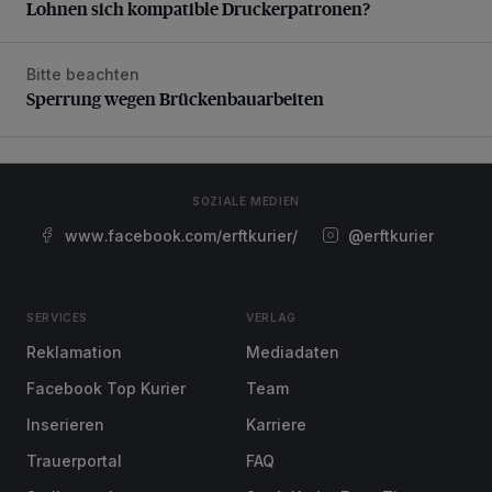
Lohnen sich kompatible Druckerpatronen?
Bitte beachten
Sperrung wegen Brückenbauarbeiten
Sperrung wegen Brückenbauarbeiten
SOZIALE MEDIEN
www.facebook.com/erftkurier/
@erftkurier
SERVICES
VERLAG
Reklamation
Mediadaten
Facebook Top Kurier
Team
Inserieren
Karriere
Trauerportal
FAQ