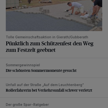
Tolle Gemeinschaftsaktion in Gierath/Gubberath
Pünktlich zum Schützenfest den Weg
zum Festzelt geebnet
Sommergewinnspiel
Die schönsten Sommermomente gesucht
Die schönsten Sommermomente gesucht
Unfall auf der Straße „Auf dem Leuchtenberg“
Rollerfahrerin bei Verkehrsunfall schwer verletzt
Rollerfahrerin bei Verkehrsunfall schwer verletzt
Der große Spar-Ratgeber
Lohnen sich kompatible Druckerpatronen?