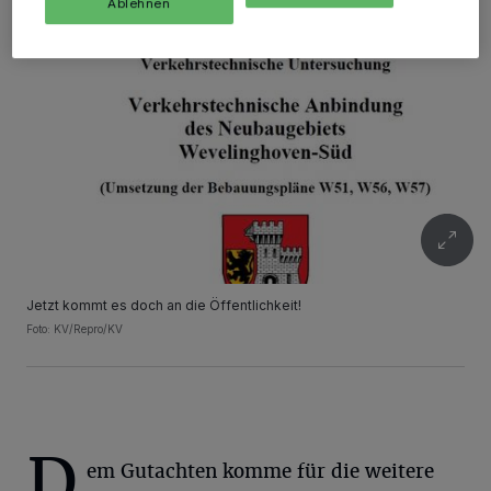
Ablehnen
Jetzt kommt es doch an die Öffentlichkeit!
Foto: KV/Repro/KV
D
em Gutachten komme für die weitere