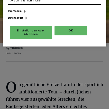
Ausführliche Informationen
Impressum
Datenschutz
Einstellungen oder
OK
Ablehnen
Symbolfoto
Foto: Pixabay
O
b gemütliche Freizeitfahrt oder sportlich
ambitionierte Tour – durch Jüchen
führen vier ausgewählte Strecken, die
Radbegeisterten jeden Alters ein echtes