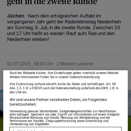
geht in die zweite Runde
Jüchen
·
Nach dem erfolgreichen Auftakt im
vergangenen Jahr geht der Raderlebnistag Niederrhein
am Sonntag, 6. Juli, in die zweite Runde. Zwischen 10
und 17 Uhr heißt es wieder: Rauf aufs Rad und den
Niederrhein erleben!
Wir und unsere
218
-Partner speichern und greifen auf personenbezogene Daten
wie Browserdaten oder eindeutige Kennungen auf Ihrem Gerät zu. Durch Auswahl
von OK aktivieren Sie Tracking-Technologien für die unter „Wir und unsere
Partner verarbeiten Daten, um Ihnen Dienste bereitzustellen“ aufgeführten
Zwecke. Wenn Tracker deaktiviert sind, sind manche Inhalte und Anzeigen
möglicherweise nicht mehr so relevant für Sie. Sie können dieses Menü jederzeit
01.07.2025 , 08:00 Uhr
2 Minuten Lesezeit
wieder aufrufen, um Ihre Einstellungen zu ändern oder Ihre Einwilligung zu
widerrufen, indem Sie auf den Link Einstellungen oder Ablehnen am unteren
Rand der Webseite klicken. Ihre Einstellungen gelten innerhalb unseres Website.
Weitere Informationen finden Sie in unserer Datenschutzerklärung.
Ihre Zustimmung umfasst alle erft-kurier.de-Seiten und schließt gem. Art. 49
Abs. 1 S. 1 lit. a DSGVO auch die Datenverarbeitung außerhalb des EWR, z.B. in
den USA ein.
Wir und unsere Partner verarbeiten Daten, um Folgendes
bereitzustellen:
Verwendung genauer Standortdaten. Endgeräteeigenschaften zur Identifikation
aktiv abfragen. Speichern von oder Zugriff auf Informationen auf einem Endgerät.
Personalisierte Werbung und Inhalte, Messung von Werbeleistung und der
Performance von Inhalten, Zielgruppenforschung sowie Entwicklung und
Verbesserung von Angeboten.