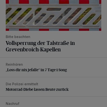
Bitte beachten
Vollsperrung der Talstraße in
Grevenbroich-Kapellen
Reinhören
„Loss dir nix jefalle“ in 7 Tage 1 Song
„Loss dir nix jefalle“ in 7 Tage 1 Song
Die Polizei ermittelt
Motorrad-Diebe lassen Beute zurück
Motorrad-Diebe lassen Beute zurück
Nachruf
Trauer um Heimatforscher und Herzblut-Schütze Hans W