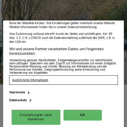
Partner verarbeiten Daten, um Ihnen Dienste bereitzustellen“ aufgeführten
Zwecke. Wenn Tracker deaktiviert sind, sind manche Inhalte und Anzeigen
möglicherweise nicht mehr so relevant für Sie. Sie können dieses Menü jederzeit
wieder aufrufen, um Ihre Einstellungen zu ändern oder Ihre Einwilligung zu
widerrufen, indem Sie auf den Link Einstellungen oder Ablehnen am unteren
Rand der Webseite klicken. Ihre Einstellungen gelten innerhalb unseres Website.
Weitere Informationen finden Sie in unserer Datenschutzerklärung.
Ihre Zustimmung umfasst alle erft-kurier.de-Seiten und schließt gem. Art. 49
Abs. 1 S. 1 lit. a DSGVO auch die Datenverarbeitung außerhalb des EWR, z.B. in
den USA ein.
Wir und unsere Partner verarbeiten Daten, um Folgendes
bereitzustellen:
Verwendung genauer Standortdaten. Endgeräteeigenschaften zur Identifikation
aktiv abfragen. Speichern von oder Zugriff auf Informationen auf einem Endgerät.
Personalisierte Werbung und Inhalte, Messung von Werbeleistung und der
Performance von Inhalten, Zielgruppenforschung sowie Entwicklung und
Verbesserung von Angeboten.
Ausführliche Informationen
Der Dienstwagen von Bürgermeister Harald Zillikens wurde
Impressum
brennend in Mönchengladbach gefunden.
Datenschutz
Foto: Polizei
Einstellungen oder
OK
Ablehnen