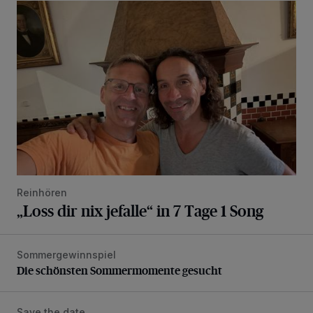
„Loss dir nix jefalle“ in 7 Tage 1 Song
Reinhören
„Loss dir nix jefalle“ in 7 Tage 1 Song
Sommergewinnspiel
Die schönsten Sommermomente gesucht
Die schönsten Sommermomente gesucht
Save the date