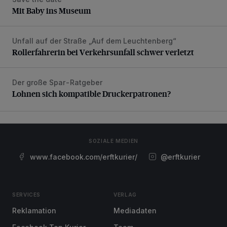
Mit Baby ins Museum
Mit Baby ins Museum
Unfall auf der Straße „Auf dem Leuchtenberg“
Rollerfahrerin bei Verkehrsunfall schwer verletzt
Rollerfahrerin bei Verkehrsunfall schwer verletzt
Der große Spar-Ratgeber
Lohnen sich kompatible Druckerpatronen?
Lohnen sich kompatible Druckerpatronen?
SOZIALE MEDIEN
www.facebook.com/erftkurier/
@erftkurier
SERVICES
VERLAG
Reklamation
Mediadaten