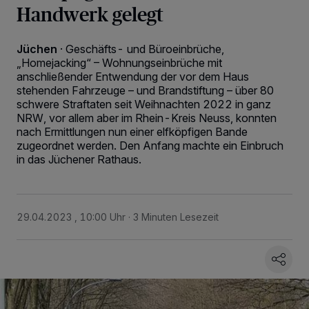
Handwerk gelegt
Jüchen
·
Geschäfts- und Büroeinbrüche,
„Homejacking“ – Wohnungseinbrüche mit
anschließender Entwendung der vor dem Haus
stehenden Fahrzeuge – und Brandstiftung – über 80
schwere Straftaten seit Weihnachten 2022 in ganz
NRW, vor allem aber im Rhein-Kreis Neuss, konnten
nach Ermittlungen nun einer elfköpfigen Bande
zugeordnet werden. Den Anfang machte ein Einbruch
in das Jüchener Rathaus.
29.04.2023 , 10:00 Uhr
3 Minuten Lesezeit
Wir und unsere
218
-Partner speichern und greifen auf personenbezogene Daten
wie Browserdaten oder eindeutige Kennungen auf Ihrem Gerät zu. Durch Auswahl
von OK aktivieren Sie Tracking-Technologien für die unter „Wir und unsere