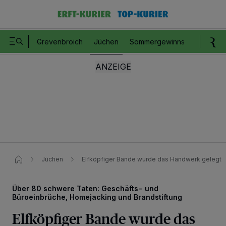
Grevenbroich
Jüchen
Sommergewinnspiel
Romm
Jüchen
Elfköpfiger Bande wurde das Handwerk gelegt
Über 80 schwere Taten: Geschäfts- und
Büroeinbrüche, Homejacking und Brandstiftung
Elfköpfiger Bande wurde das