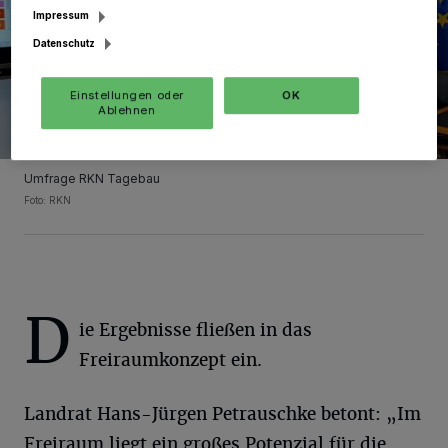
Impressum
Datenschutz
Einstellungen oder
OK
Ablehnen
Umfrage RKN Tagebau
Foto: RKN
D
ie Ergebnisse fließen in das
Freiraumkonzept ein.
Landrat Hans-Jürgen Petrauschke betont: „Im
Freiraum liegt ein großes Potenzial für die