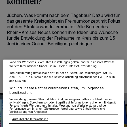
kommen?
Jüchen. Was kommt nach dem Tagebau? Dazu wird für
das gesamte Kreisgebiet ein Freiraumkonzept mit Fokus
auf den Strukturwandel erarbeitet. Alle Bürger des
Wir und unsere
218
-Partner speichern und greifen auf personenbezogene Daten
Rhein-Kreises Neuss können ihre Ideen und Wünsche
wie Browserdaten oder eindeutige Kennungen auf Ihrem Gerät zu. Durch Auswahl
für die Entwicklung der Freiräume im Kreis bis zum 15.
von OK aktivieren Sie Tracking-Technologien für die unter „Wir und unsere
Juni in einer Online-Beteiligung einbringen.
Partner verarbeiten Daten, um Ihnen Dienste bereitzustellen“ aufgeführten
Zwecke. Wenn Tracker deaktiviert sind, sind manche Inhalte und Anzeigen
möglicherweise nicht mehr so relevant für Sie. Sie können dieses Menü jederzeit
wieder aufrufen, um Ihre Einstellungen zu ändern oder Ihre Einwilligung zu
widerrufen, indem Sie auf den Link Einstellungen oder Ablehnen am unteren
Rand der Webseite klicken. Ihre Einstellungen gelten innerhalb unseres Website.
Weitere Informationen finden Sie in unserer Datenschutzerklärung.
08.06.2022 , 10:10 Uhr
2 Minuten Lesezeit
Ihre Zustimmung umfasst alle erft-kurier.de-Seiten und schließt gem. Art. 49
Abs. 1 S. 1 lit. a DSGVO auch die Datenverarbeitung außerhalb des EWR, z.B. in
den USA ein.
Wir und unsere Partner verarbeiten Daten, um Folgendes
bereitzustellen:
Verwendung genauer Standortdaten. Endgeräteeigenschaften zur Identifikation
aktiv abfragen. Speichern von oder Zugriff auf Informationen auf einem Endgerät.
Personalisierte Werbung und Inhalte, Messung von Werbeleistung und der
Performance von Inhalten, Zielgruppenforschung sowie Entwicklung und
Verbesserung von Angeboten.
Ausführliche Informationen