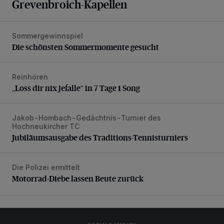
Grevenbroich-Kapellen
Sommergewinnspiel
Die schönsten Sommermomente gesucht
Die schönsten Sommermomente gesucht
Reinhören
„Loss dir nix jefalle“ in 7 Tage 1 Song
„Loss dir nix jefalle“ in 7 Tage 1 Song
Jakob-Hombach-Gedächtnis-Turnier des
Jubiläumsausgabe des Traditions-Tennisturniers
Hochneukircher TC
Jubiläumsausgabe des Traditions-Tennisturniers
Die Polizei ermittelt
Motorrad-Diebe lassen Beute zurück
Motorrad-Diebe lassen Beute zurück