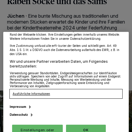
Raben Socke und das Sams
Wir und unsere
218
-Partner speichern und greifen auf personenbezogene Daten
wie Browserdaten oder eindeutige Kennungen auf Ihrem Gerät zu. Durch Auswahl
von OK aktivieren Sie Tracking-Technologien für die unter „Wir und unsere
Partner verarbeiten Daten, um Ihnen Dienste bereitzustellen“ aufgeführten
Jüchen
·
Eine bunte Mischung aus traditionellen und
Zwecke. Wenn Tracker deaktiviert sind, sind manche Inhalte und Anzeigen
modernen Stücken erwartet die Kinder und ihre Familien
möglicherweise nicht mehr so relevant für Sie. Sie können dieses Menü jederzeit
bei der Kindertheaterreihe 2024 unter Federführung
wieder aufrufen, um Ihre Einstellungen zu ändern oder Ihre Einwilligung zu
widerrufen, indem Sie auf den Link Einstellungen oder Ablehnen am unteren
des Kreisjugendamtes in Korschenbroich, Jüchen und
Rand der Webseite klicken. Ihre Einstellungen gelten innerhalb unseres Website.
Rommerskirchen.
Weitere Informationen finden Sie in unserer Datenschutzerklärung.
Ihre Zustimmung umfasst alle erft-kurier.de-Seiten und schließt gem. Art. 49
Abs. 1 S. 1 lit. a DSGVO auch die Datenverarbeitung außerhalb des EWR, z.B. in
den USA ein.
Wir und unsere Partner verarbeiten Daten, um Folgendes
03.01.2024 , 10:58 Uhr
Eine Minute Lesezeit
bereitzustellen:
Verwendung genauer Standortdaten. Endgeräteeigenschaften zur Identifikation
aktiv abfragen. Speichern von oder Zugriff auf Informationen auf einem Endgerät.
Personalisierte Werbung und Inhalte, Messung von Werbeleistung und der
Performance von Inhalten, Zielgruppenforschung sowie Entwicklung und
Verbesserung von Angeboten.
Ausführliche Informationen
Impressum
Datenschutz
Einstellungen oder
OK