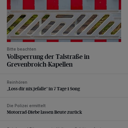
Bitte beachten
Vollsperrung der Talstraße in
Grevenbroich-Kapellen
Reinhören
„Loss dir nix jefalle“ in 7 Tage 1 Song
„Loss dir nix jefalle“ in 7 Tage 1 Song
Die Polizei ermittelt
Motorrad-Diebe lassen Beute zurück
Motorrad-Diebe lassen Beute zurück