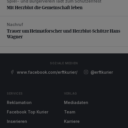
Spiel- und Bürgerverein lädt zum Schützenfest
Mit Herzblut die Gemeinschaft leben
Mit Herzblut die Gemeinschaft leben
Nachruf
Trauer um Heimatforscher und Herzblut-Schütze Hans W
Trauer um Heimatforscher und Herzblut-Schütze Hans
Wagner
SOZIALE MEDIEN
www.facebook.com/erftkurier/
@erftkurier
SERVICES
VERLAG
Reklamation
Mediadaten
Facebook Top Kurier
Team
Inserieren
Karriere