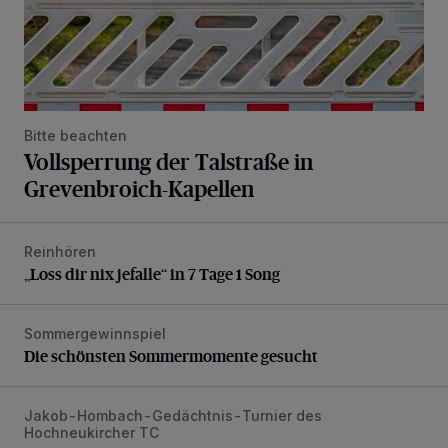
Bitte beachten
Vollsperrung der Talstraße in
Grevenbroich-Kapellen
Reinhören
„Loss dir nix jefalle“ in 7 Tage 1 Song
„Loss dir nix jefalle“ in 7 Tage 1 Song
Sommergewinnspiel
Die schönsten Sommermomente gesucht
Die schönsten Sommermomente gesucht
Jakob-Hombach-Gedächtnis-Turnier des
Jubiläumsausgabe des Traditions-Tennisturniers
Hochneukircher TC