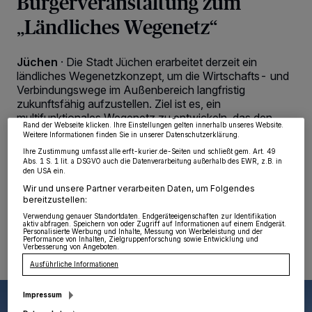
Bürgerveranstaltung zum
„Ländliches Wegenetz“
Wir und unsere
218
-Partner speichern und greifen auf personenbezogene Daten
wie Browserdaten oder eindeutige Kennungen auf Ihrem Gerät zu. Durch Auswahl
Jüchen
·
Die Stadt Jüchen erarbeitet derzeit ein
von OK aktivieren Sie Tracking-Technologien für die unter „Wir und unsere
ländliches Wegenetzkonzept, um die Wirtschafts- und
Partner verarbeiten Daten, um Ihnen Dienste bereitzustellen“ aufgeführten
Zwecke. Wenn Tracker deaktiviert sind, sind manche Inhalte und Anzeigen
Verbindungswege im Außenbereich langfristig
möglicherweise nicht mehr so relevant für Sie. Sie können dieses Menü jederzeit
zukunftsfähig aufzustellen. Ziel ist es, ein
wieder aufrufen, um Ihre Einstellungen zu ändern oder Ihre Einwilligung zu
multifunktionales Wegenetz zu entwickeln, das den
widerrufen, indem Sie auf den Link Einstellungen oder Ablehnen am unteren
Rand der Webseite klicken. Ihre Einstellungen gelten innerhalb unseres Website.
Anforderungen der Land- und Forstwirtschaft ebenso
Weitere Informationen finden Sie in unserer Datenschutzerklärung.
gerecht wird wie den Belangen des Naturschutzes, der
Ihre Zustimmung umfasst alle erft-kurier.de-Seiten und schließt gem. Art. 49
Naherholung sowie des Rad- und Fußverkehrs.
Abs. 1 S. 1 lit. a DSGVO auch die Datenverarbeitung außerhalb des EWR, z.B. in
den USA ein.
Wir und unsere Partner verarbeiten Daten, um Folgendes
bereitzustellen:
29.06.2026 , 10:47 Uhr
Eine Minute Lesezeit
Verwendung genauer Standortdaten. Endgeräteeigenschaften zur Identifikation
aktiv abfragen. Speichern von oder Zugriff auf Informationen auf einem Endgerät.
Personalisierte Werbung und Inhalte, Messung von Werbeleistung und der
Performance von Inhalten, Zielgruppenforschung sowie Entwicklung und
Verbesserung von Angeboten.
Ausführliche Informationen
Impressum