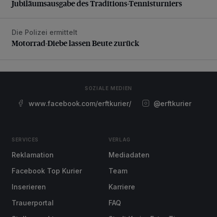
Jubiläumsausgabe des Traditions-Tennisturniers
Die Polizei ermittelt
Motorrad-Diebe lassen Beute zurück
Motorrad-Diebe lassen Beute zurück
SOZIALE MEDIEN
www.facebook.com/erftkurier/
@erftkurier
SERVICES
VERLAG
Reklamation
Mediadaten
Facebook Top Kurier
Team
Inserieren
Karriere
Trauerportal
FAQ