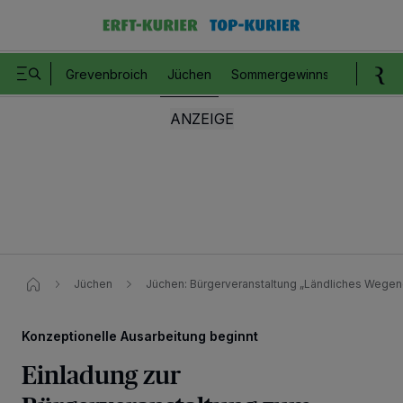
Grevenbroich
Jüchen
Sommergewinnspiel
Romm
Jüchen
Jüchen: Bürgerveranstaltung „Ländliches Wegen
Konzeptionelle Ausarbeitung beginnt
Einladung zur