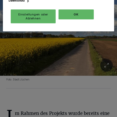
Datenschutz
Einstellungen oder
OK
Ablehnen
Foto: Stadt Jüchen
I
m Rahmen des Projekts wurde bereits eine