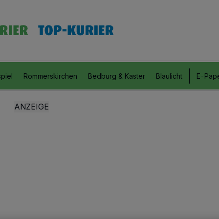
piel
Rommerskirchen
Bedburg & Kaster
Blaulicht
E-Pap