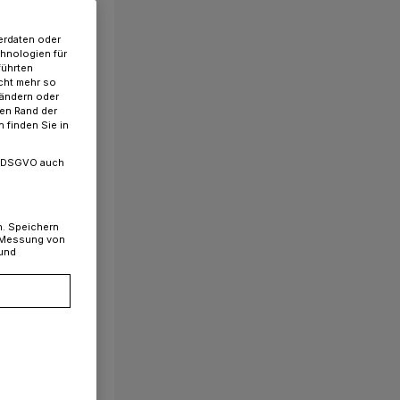
erdaten oder
chnologien für
führten
cht mehr so
 ändern oder
ren Rand der
 finden Sie in
. a DSGVO auch
n. Speichern
, Messung von
 und