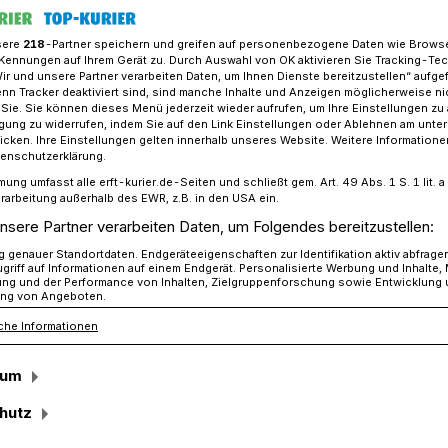
sere
218
-Partner speichern und greifen auf personenbezogene Daten wie Brows
Kennungen auf Ihrem Gerät zu. Durch Auswahl von OK aktivieren Sie Tracking-Te
Wir und unsere Partner verarbeiten Daten, um Ihnen Dienste bereitzustellen“ aufge
tal Messing beim Talk der SPD Jüchen
n Tracker deaktiviert sind, sind manche Inhalte und Anzeigen möglicherweise ni
r Sie. Sie können dieses Menü jederzeit wieder aufrufen, um Ihre Einstellungen zu
ligung zu widerrufen, indem Sie auf den Link Einstellungen oder Ablehnen am unte
icken. Ihre Einstellungen gelten innerhalb unseres Website. Weitere Informationen
 Salon“
tenschutzerklärung.
mung umfasst alle erft-kurier.de-Seiten und schließt gem. Art. 49 Abs. 1 S. 1 lit
d
rarbeitung außerhalb des EWR, z.B. in den USA ein.
nsere Partner verarbeiten Daten, um Folgendes bereitzustellen:
kerin Chantal
genauer Standortdaten. Endgeräteeigenschaften zur Identifikation aktiv abfrage
griff auf Informationen auf einem Endgerät. Personalisierte Werbung und Inhalte
ung und der Performance von Inhalten, Zielgruppenforschung sowie Entwicklung
ng von Angeboten.
m SPD-Talk
che Informationen
sum
im kommenden Jahr wirft ihre Schatten
hutz
 dem große Teile von Jüchen zählen, hat
Kandidatin nominiert. Ihre Visitenkarte