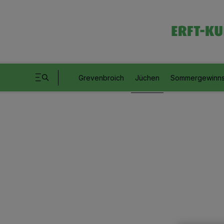
Grevenbroich
Jüchen
Sommergewinns