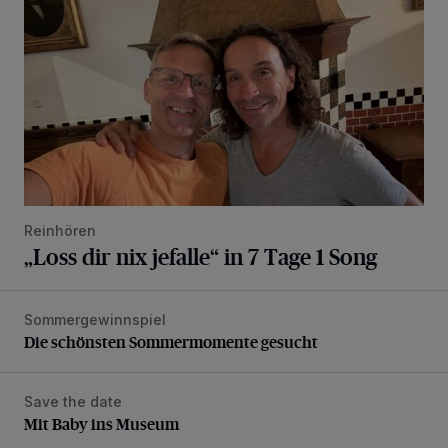
Reinhören
„Loss dir nix jefalle“ in 7 Tage 1 Song
Sommergewinnspiel
Die schönsten Sommermomente gesucht
Die schönsten Sommermomente gesucht
Save the date
Mit Baby ins Museum
Mit Baby ins Museum