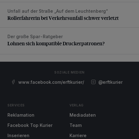
Unfall auf der Straße „Auf dem Leuchtenberg“
Rollerfahrerin bei Verkehrsunfall schwer verletzt
Rollerfahrerin bei Verkehrsunfall schwer verletzt
Der große Spar-Ratgeber
Lohnen sich kompatible Druckerpatronen?
Lohnen sich kompatible Druckerpatronen?
SOZIALE MEDIEN
www.facebook.com/erftkurier/
@erftkurier
SERVICES
VERLAG
Reklamation
Mediadaten
Facebook Top Kurier
Team
Inserieren
Karriere