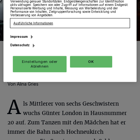
Verwendung genauer Standortdaten. Endgeräteeigenschaften zur Identifikation
aktiv abfragen. Speichern von oder Zugriff auf Informationen auf einem Endgerät.
Personalisierte Werbung und Inhalte, Messung von Werbeleistung und der
Performance von Inhalten, Zielgruppenforschung sowie Entwicklung und
Verbesserung von Angeboten.
Ausführliche Informationen
Impressum
Datenschutz
Foto: Alina Gries
Einstellungen oder
OK
Ablehnen
Von Alina Gries
A
ls Mittlerer von sechs Geschwistern
wuchs Günter London in Hausnummer
20 auf. Zum Tanzen mit den Mädchen hat er
immer die Bahn nach Hochneukirch