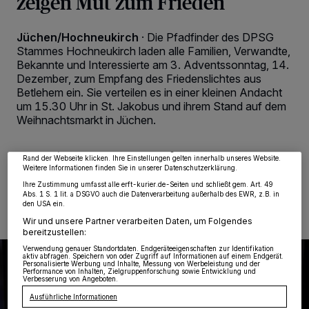
zeigen Mut zum Frieden
Jüchen/Hochneukirch
·
Die Pfadfinder des DPSG
Stammes Hochneukirch laden alle Familien, Verwandte,
Bekannte und Interessierte am 3. Adventssonntag, 14.
Dezember, zum Empfang des Friedenslichtes aus
Wir und unsere
218
-Partner speichern und greifen auf personenbezogene Daten
Betlehem ein. Sie verteilen es in einer kleinen Andacht
wie Browserdaten oder eindeutige Kennungen auf Ihrem Gerät zu. Durch Auswahl
von OK aktivieren Sie Tracking-Technologien für die unter „Wir und unsere
um 15.30 Uhr in St. Jakobus und ihrem Stand auf dem
Partner verarbeiten Daten, um Ihnen Dienste bereitzustellen“ aufgeführten
Weihnachtsmarkt in Jüchen.
Zwecke. Wenn Tracker deaktiviert sind, sind manche Inhalte und Anzeigen
möglicherweise nicht mehr so relevant für Sie. Sie können dieses Menü jederzeit
wieder aufrufen, um Ihre Einstellungen zu ändern oder Ihre Einwilligung zu
widerrufen, indem Sie auf den Link Einstellungen oder Ablehnen am unteren
Rand der Webseite klicken. Ihre Einstellungen gelten innerhalb unseres Website.
Weitere Informationen finden Sie in unserer Datenschutzerklärung.
12.12.2025 , 08:00 Uhr
2 Minuten Lesezeit
Ihre Zustimmung umfasst alle erft-kurier.de-Seiten und schließt gem. Art. 49
Abs. 1 S. 1 lit. a DSGVO auch die Datenverarbeitung außerhalb des EWR, z.B. in
den USA ein.
Wir und unsere Partner verarbeiten Daten, um Folgendes
bereitzustellen:
Verwendung genauer Standortdaten. Endgeräteeigenschaften zur Identifikation
aktiv abfragen. Speichern von oder Zugriff auf Informationen auf einem Endgerät.
Personalisierte Werbung und Inhalte, Messung von Werbeleistung und der
Performance von Inhalten, Zielgruppenforschung sowie Entwicklung und
Verbesserung von Angeboten.
Ausführliche Informationen