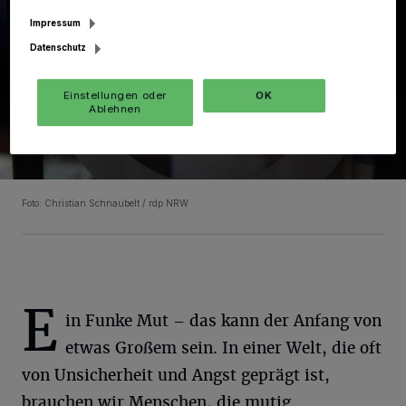
Impressum
Datenschutz
Einstellungen oder
OK
Ablehnen
Foto: Christian Schnaubelt / rdp NRW
E
in Funke Mut – das kann der Anfang von
etwas Großem sein. In einer Welt, die oft
von Unsicherheit und Angst geprägt ist,
brauchen wir Menschen, die mutig