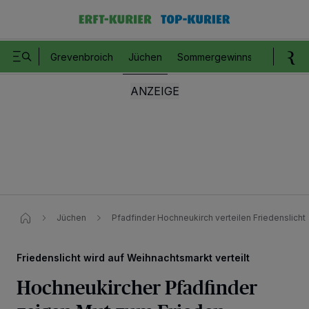
Grevenbroich
Jüchen
Sommergewinnspiel
Romm
Jüchen
Pfadfinder Hochneukirch verteilen Friedenslicht
Friedenslicht wird auf Weihnachtsmarkt verteilt
Hochneukircher Pfadfinder