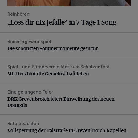
Reinhören
„Loss dir nix jefalle“ in 7 Tage 1 Song
Sommergewinnspiel
Die schönsten Sommermomente gesucht
Die schönsten Sommermomente gesucht
Spiel- und Bürgerverein lädt zum Schützenfest
Mit Herzblut die Gemeinschaft leben
Mit Herzblut die Gemeinschaft leben
Eine gelungene Feier
DRK Grevenbroich feiert Einweihung des neuen Domizils
DRK Grevenbroich feiert Einweihung des neuen
Domizils
Bitte beachten
Vollsperrung der Talstraße in Grevenbroich-Kapellen
Vollsperrung der Talstraße in Grevenbroich-Kapellen