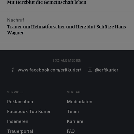
Mit Herzblut die Gemeinschaft leben
Nachruf
Trauer um Heimatforscher und Herzblut-Schütze Hans W
Trauer um Heimatforscher und Herzblut-Schütze Hans
Wagner
SOZIALE MEDIEN
www.facebook.com/erftkurier/
@erftkurier
SERVICES
VERLAG
Reklamation
Mediadaten
Facebook Top Kurier
Team
Inserieren
Karriere
Trauerportal
FAQ