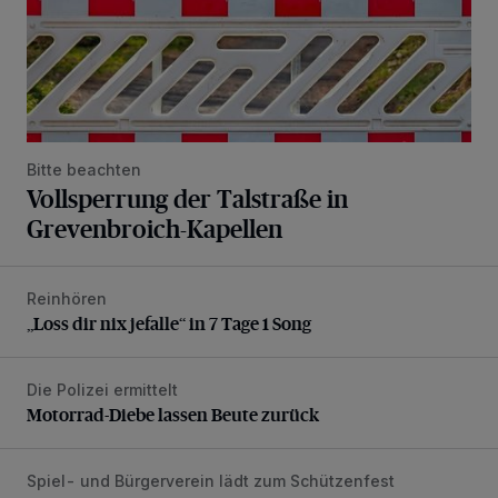
Bitte beachten
Vollsperrung der Talstraße in
Grevenbroich-Kapellen
Reinhören
„Loss dir nix jefalle“ in 7 Tage 1 Song
„Loss dir nix jefalle“ in 7 Tage 1 Song
Die Polizei ermittelt
Motorrad-Diebe lassen Beute zurück
Motorrad-Diebe lassen Beute zurück
Spiel- und Bürgerverein lädt zum Schützenfest
Mit Herzblut die Gemeinschaft leben