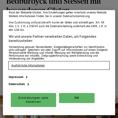
Bedburdyck und Stessen mit
möglicherweise nicht mehr so relevant für Sie. Sie können dieses Menü jederzeit
wieder aufrufen, um Ihre Einstellungen zu ändern oder Ihre Einwilligung zu
besonderen Gästen
widerrufen, indem Sie auf den Link Einstellungen oder Ablehnen am unteren
Rand der Webseite klicken. Ihre Einstellungen gelten innerhalb unseres Website.
Weitere Informationen finden Sie in unserer Datenschutzerklärung.
Bedburdyck
·
Etwas früher als geplant lud der
Ihre Zustimmung umfasst alle erft-kurier.de-Seiten und schließt gem. Art. 49
Abs. 1 S. 1 lit. a DSGVO auch die Datenverarbeitung außerhalb des EWR, z.B. in
Bürgerschützenverein Bedburdyck und Stessen alle
den USA ein.
Senioren, die vor 1955 geboren wurden, Mitte Februar
Wir und unsere Partner verarbeiten Daten, um Folgendes
zum Seniorenkaffee ein. Trotz ständigen
bereitzustellen:
Regenschauern an diesem Nachmittag kamen einige
Verwendung genauer Standortdaten. Endgeräteeigenschaften zur Identifikation
zur Veranstaltung.
aktiv abfragen. Speichern von oder Zugriff auf Informationen auf einem Endgerät.
Personalisierte Werbung und Inhalte, Messung von Werbeleistung und der
Performance von Inhalten, Zielgruppenforschung sowie Entwicklung und
Verbesserung von Angeboten.
Ausführliche Informationen
06.03.2024 , 13:35 Uhr
Eine Minute Lesezeit
Impressum
Datenschutz
Einstellungen oder
OK
Ablehnen