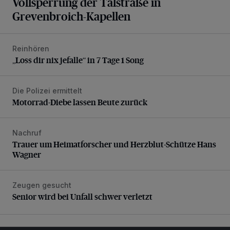
Vollsperrung der Talstraße in
Grevenbroich-Kapellen
Reinhören
„Loss dir nix jefalle“ in 7 Tage 1 Song
„Loss dir nix jefalle“ in 7 Tage 1 Song
Die Polizei ermittelt
Motorrad-Diebe lassen Beute zurück
Motorrad-Diebe lassen Beute zurück
Nachruf
Trauer um Heimatforscher und Herzblut-Schütze Hans W
Trauer um Heimatforscher und Herzblut-Schütze Hans
Wagner
Zeugen gesucht
Senior wird bei Unfall schwer verletzt
Senior wird bei Unfall schwer verletzt