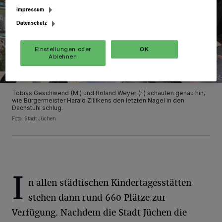
Impressum
Datenschutz
Einstellungen oder
OK
Ablehnen
Tobias Geschwend (M.) und Roland Weyer (r.) schauten genau hin,
wie Bürgermeister Harald Zillikens den letzten Nagel in den
Dachstuhl schlug.
Foto: Stadt Jüchen
I
n allen städtischen Kindertagesstätten
stehen dann rund 660 Plätze zur
Verfügung. Nachdem die Stadt Jüchen die