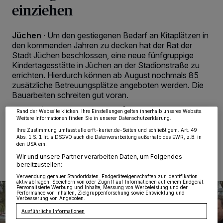
einziehen
Jüchen
·
Um den gestiegenen Bedarf an Kitaplätzen in
den kommenden Jahren zu decken hat der Rat der
Stadt Jüchen beschlossen, eine neue fünfgruppige
Wir und unsere
218
-Partner speichern und greifen auf personenbezogene Daten
wie Browserdaten oder eindeutige Kennungen auf Ihrem Gerät zu. Durch Auswahl
Kindertagesstätte in Jüchen an der Stadionstraße zu
von OK aktivieren Sie Tracking-Technologien für die unter „Wir und unsere
errichten. Hierdurch können ab August nochmals 85
Partner verarbeiten Daten, um Ihnen Dienste bereitzustellen“ aufgeführten
zusätzliche Betreuungsplätze angeboten werden. Die
Zwecke. Wenn Tracker deaktiviert sind, sind manche Inhalte und Anzeigen
möglicherweise nicht mehr so relevant für Sie. Sie können dieses Menü jederzeit
Bauarbeiten schreiten gut voran.
wieder aufrufen, um Ihre Einstellungen zu ändern oder Ihre Einwilligung zu
widerrufen, indem Sie auf den Link Einstellungen oder Ablehnen am unteren
Rand der Webseite klicken. Ihre Einstellungen gelten innerhalb unseres Website.
Weitere Informationen finden Sie in unserer Datenschutzerklärung.
Ihre Zustimmung umfasst alle erft-kurier.de-Seiten und schließt gem. Art. 49
03.03.2024 , 08:00 Uhr
2 Minuten Lesezeit
Abs. 1 S. 1 lit. a DSGVO auch die Datenverarbeitung außerhalb des EWR, z.B. in
den USA ein.
Wir und unsere Partner verarbeiten Daten, um Folgendes
bereitzustellen:
Verwendung genauer Standortdaten. Endgeräteeigenschaften zur Identifikation
aktiv abfragen. Speichern von oder Zugriff auf Informationen auf einem Endgerät.
Personalisierte Werbung und Inhalte, Messung von Werbeleistung und der
Performance von Inhalten, Zielgruppenforschung sowie Entwicklung und
Verbesserung von Angeboten.
Ausführliche Informationen