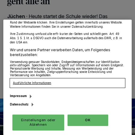
geht alle an
Partner verarbeiten Daten, um Ihnen Dienste bereitzustellen“ aufgeführten
Zwecke. Wenn Tracker deaktiviert sind, sind manche Inhalte und Anzeigen
möglicherweise nicht mehr so relevant für Sie. Sie können dieses Menü jederzeit
wieder aufrufen, um Ihre Einstellungen zu ändern oder Ihre Einwilligung zu
Jüchen
·
Heute startet die Schule wieder! Das
widerrufen, indem Sie auf den Link Einstellungen oder Ablehnen am unteren
bedeutet: Ab sofort sind wieder viele Schüler zu Fuß
Rand der Webseite klicken. Ihre Einstellungen gelten innerhalb unseres Website.
Weitere Informationen finden Sie in unserer Datenschutzerklärung.
oder mit dem Rad unterwegs. Autofahrer müssen dann
besonders auf die teils unerfahrenen jungen
Ihre Zustimmung umfasst alle erft-kurier.de-Seiten und schließt gem. Art. 49
Abs. 1 S. 1 lit. a DSGVO auch die Datenverarbeitung außerhalb des EWR, z.B. in
Verkehrsteilnehmer achten und auch damit rechnen,
den USA ein.
dass diese sich spontan und unberechenbar verhalten.
Wir und unsere Partner verarbeiten Daten, um Folgendes
bereitzustellen:
Verwendung genauer Standortdaten. Endgeräteeigenschaften zur Identifikation
aktiv abfragen. Speichern von oder Zugriff auf Informationen auf einem Endgerät.
Personalisierte Werbung und Inhalte, Messung von Werbeleistung und der
18.08.2021 , 08:42 Uhr
Eine Minute Lesezeit
Performance von Inhalten, Zielgruppenforschung sowie Entwicklung und
Verbesserung von Angeboten.
Ausführliche Informationen
Impressum
Datenschutz
Einstellungen oder
OK
Ablehnen