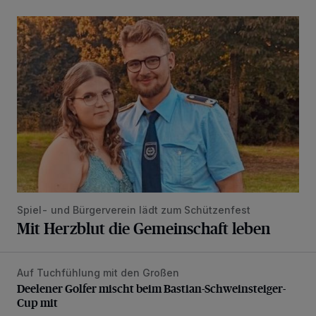
Mit Herzblut die Gemeinschaft leben
Spiel- und Bürgerverein lädt zum Schützenfest
Mit Herzblut die Gemeinschaft leben
Auf Tuchfühlung mit den Großen
Deelener Golfer mischt beim Bastian-Schweinsteiger-Cup 
Deelener Golfer mischt beim Bastian-Schweinsteiger-
Cup mit