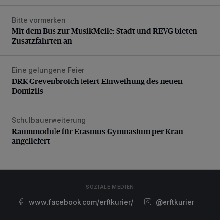
Bitte vormerken
Mit dem Bus zur MusikMeile: Stadt und REVG bieten Zusat
Mit dem Bus zur MusikMeile: Stadt und REVG bieten
Zusatzfahrten an
Eine gelungene Feier
DRK Grevenbroich feiert Einweihung des neuen Domizils
DRK Grevenbroich feiert Einweihung des neuen
Domizils
Schulbauerweiterung
Raummodule für Erasmus-Gymnasium per Kran angeliefer
Raummodule für Erasmus-Gymnasium per Kran
angeliefert
SOZIALE MEDIEN
www.facebook.com/erftkurier/
@erftkurier