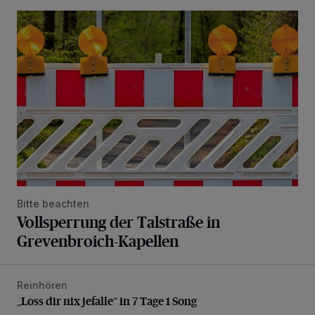
Vollsperrung der Talstraße in Grevenbroich-Kapellen
Bitte beachten
Vollsperrung der Talstraße in
Grevenbroich-Kapellen
Reinhören
„Loss dir nix jefalle“ in 7 Tage 1 Song
„Loss dir nix jefalle“ in 7 Tage 1 Song