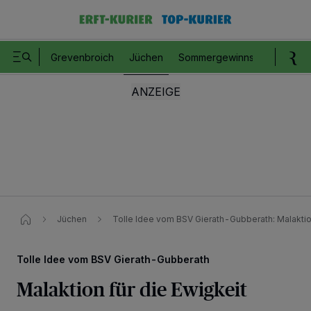
Grevenbroich
Jüchen
Sommergewinnspiel
Romm
Jüchen
Tolle Idee vom BSV Gierath-Gubberath: Malakti
Tolle Idee vom BSV Gierath-Gubberath
Malaktion für die Ewigkeit