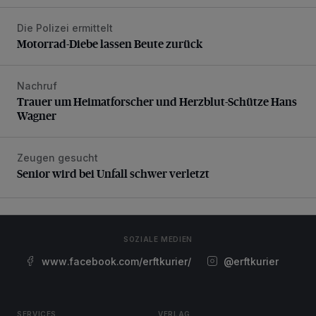
Die Polizei ermittelt
Motorrad-Diebe lassen Beute zurück
Motorrad-Diebe lassen Beute zurück
Nachruf
Trauer um Heimatforscher und Herzblut-Schütze Hans W
Trauer um Heimatforscher und Herzblut-Schütze Hans
Wagner
Zeugen gesucht
Senior wird bei Unfall schwer verletzt
Senior wird bei Unfall schwer verletzt
SOZIALE MEDIEN
www.facebook.com/erftkurier/
@erftkurier
SERVICES
VERLAG