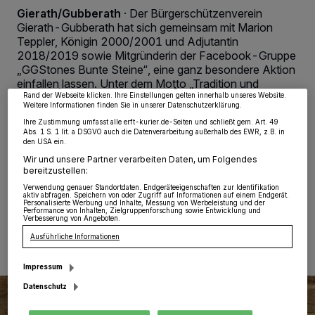
Gierath/Gubberath
·
Der Bürgerschützenverein
Wir und unsere
218
-Partner speichern und greifen auf personenbezogene Daten
Gierath-Gubberath hat sich gemeinsam mit Marion
wie Browserdaten oder eindeutige Kennungen auf Ihrem Gerät zu. Durch Auswahl
von OK aktivieren Sie Tracking-Technologien für die unter „Wir und unsere
Teppler, Königin 2000/2001 und Adjutantin
Partner verarbeiten Daten, um Ihnen Dienste bereitzustellen“ aufgeführten
2018/2019 sowie Mitgründerin der Facebook-Gruppe
Zwecke. Wenn Tracker deaktiviert sind, sind manche Inhalte und Anzeigen
möglicherweise nicht mehr so relevant für Sie. Sie können dieses Menü jederzeit
„GGStones Bunte Steine“, eine ganz besondere Aktion
wieder aufrufen, um Ihre Einstellungen zu ändern oder Ihre Einwilligung zu
einfallen lassen. Unter dem Motto „Tradition und
widerrufen, indem Sie auf den Link Einstellungen oder Ablehnen am unteren
Miteinander in Gierath und Gubberath“ waren alle
Rand der Webseite klicken. Ihre Einstellungen gelten innerhalb unseres Website.
Weitere Informationen finden Sie in unserer Datenschutzerklärung.
aufgerufen, einen Stein künstlerisch zu gestalten. Einen
Ihre Zustimmung umfasst alle erft-kurier.de-Seiten und schließt gem. Art. 49
Monat hatten die Interessierten Zeit, ihre Kunstwerke an
Abs. 1 S. 1 lit. a DSGVO auch die Datenverarbeitung außerhalb des EWR, z.B. in
Marion Teppler zu senden. Noch kann für die
den USA ein.
Schönsten abgestimmt werden.
Wir und unsere Partner verarbeiten Daten, um Folgendes
bereitzustellen:
Verwendung genauer Standortdaten. Endgeräteeigenschaften zur Identifikation
aktiv abfragen. Speichern von oder Zugriff auf Informationen auf einem Endgerät.
Personalisierte Werbung und Inhalte, Messung von Werbeleistung und der
14.08.2021 , 08:00 Uhr
Eine Minute Lesezeit
Performance von Inhalten, Zielgruppenforschung sowie Entwicklung und
Verbesserung von Angeboten.
Ausführliche Informationen
Impressum
Datenschutz