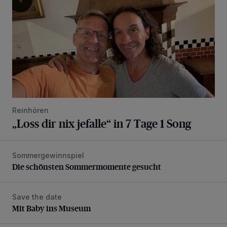
Reinhören
„Loss dir nix jefalle“ in 7 Tage 1 Song
Sommergewinnspiel
Die schönsten Sommermomente gesucht
Die schönsten Sommermomente gesucht
Save the date
Mit Baby ins Museum
Mit Baby ins Museum