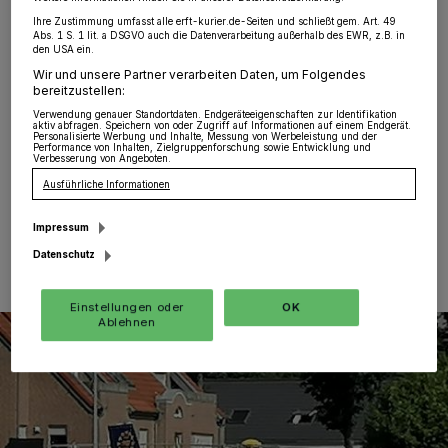
Hochneukirch
·
Am Sonntag kam es in Jüchen zu
Ihre Zustimmung umfasst alle erft-kurier.de-Seiten und schließt gem. Art. 49
einem folgenschweren Verkehrsunfall in einer
Abs. 1 S. 1 lit. a DSGVO auch die Datenverarbeitung außerhalb des EWR, z.B. in
den USA ein.
abgelegenen Garagenhofzufahrt. Bei den Dreharbeiten
Wir und unsere Partner verarbeiten Daten, um Folgendes
einer ortsansässigen Firma zu einem gestellten
bereitzustellen:
Verkehrsunfall mit Wild verlor der 45-jährige
professionelle Stuntfahrer die Kontrolle über seinen
Verwendung genauer Standortdaten. Endgeräteeigenschaften zur Identifikation
aktiv abfragen. Speichern von oder Zugriff auf Informationen auf einem Endgerät.
Pkw.
Personalisierte Werbung und Inhalte, Messung von Werbeleistung und der
Performance von Inhalten, Zielgruppenforschung sowie Entwicklung und
Verbesserung von Angeboten.
Ausführliche Informationen
13.09.2021 , 12:25 Uhr
Eine Minute Lesezeit
Impressum
Datenschutz
Einstellungen oder
OK
Ablehnen