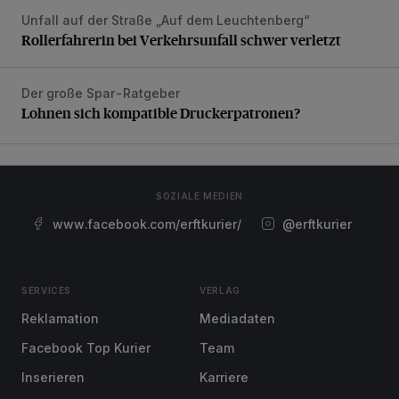
Unfall auf der Straße „Auf dem Leuchtenberg“
Rollerfahrerin bei Verkehrsunfall schwer verletzt
Rollerfahrerin bei Verkehrsunfall schwer verletzt
Der große Spar-Ratgeber
Lohnen sich kompatible Druckerpatronen?
Lohnen sich kompatible Druckerpatronen?
SOZIALE MEDIEN
www.facebook.com/erftkurier/
@erftkurier
SERVICES
VERLAG
Reklamation
Mediadaten
Facebook Top Kurier
Team
Inserieren
Karriere