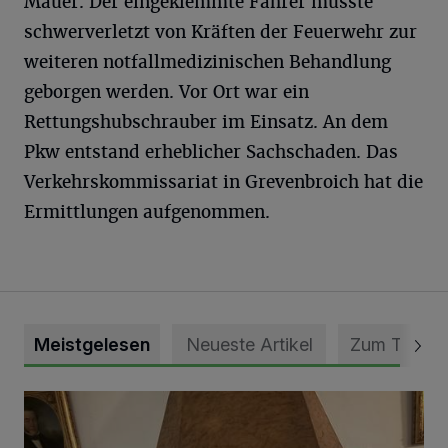
Mauer. Der eingeklemmte Fahrer musste
schwerverletzt von Kräften der Feuerwehr zur
weiteren notfallmedizinischen Behandlung
geborgen werden. Vor Ort war ein
Rettungshubschrauber im Einsatz. An dem
Pkw entstand erheblicher Sachschaden. Das
Verkehrskommissariat in Grevenbroich hat die
Ermittlungen aufgenommen.
Meistgelesen
Neueste Artikel
Zum Thema
„Loss dir nix jefalle“ in 7 Tage 1 Song