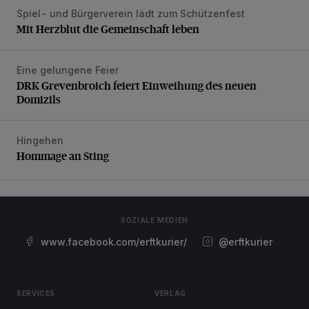
Spiel- und Bürgerverein lädt zum Schützenfest
Mit Herzblut die Gemeinschaft leben
Mit Herzblut die Gemeinschaft leben
Eine gelungene Feier
DRK Grevenbroich feiert Einweihung des neuen Domizils
DRK Grevenbroich feiert Einweihung des neuen
Domizils
Hingehen
Hommage an Sting
Hommage an Sting
SOZIALE MEDIEN
www.facebook.com/erftkurier/
@erftkurier
SERVICES
VERLAG