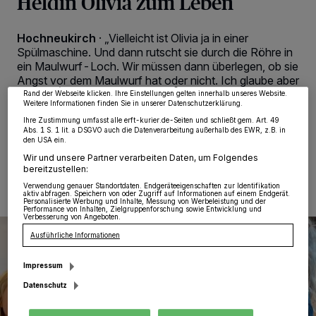
Heldin Olivia zum Leben
Wir und unsere
218
-Partner speichern und greifen auf personenbezogene Daten
wie Browserdaten oder eindeutige Kennungen auf Ihrem Gerät zu. Durch Auswahl
von OK aktivieren Sie Tracking-Technologien für die unter „Wir und unsere
Hochneukirch
·
„Vielleicht ist Olivia ja in einer
Partner verarbeiten Daten, um Ihnen Dienste bereitzustellen“ aufgeführten
Spülmaschine. Und dann rutscht sie durch die Röhre in
Zwecke. Wenn Tracker deaktiviert sind, sind manche Inhalte und Anzeigen
ein Maulwurf-Loch. Wir müssen dann überlegen, ob sie
möglicherweise nicht mehr so relevant für Sie. Sie können dieses Menü jederzeit
wieder aufrufen, um Ihre Einstellungen zu ändern oder Ihre Einwilligung zu
Angst vor dem Maulwurf hat oder nicht. Ich glaube aber
widerrufen, indem Sie auf den Link Einstellungen oder Ablehnen am unteren
schon.
Rand der Webseite klicken. Ihre Einstellungen gelten innerhalb unseres Website.
Weitere Informationen finden Sie in unserer Datenschutzerklärung.
Ihre Zustimmung umfasst alle erft-kurier.de-Seiten und schließt gem. Art. 49
Abs. 1 S. 1 lit. a DSGVO auch die Datenverarbeitung außerhalb des EWR, z.B. in
den USA ein.
10.09.2021 , 09:49 Uhr
Eine Minute Lesezeit
Wir und unsere Partner verarbeiten Daten, um Folgendes
bereitzustellen:
Verwendung genauer Standortdaten. Endgeräteeigenschaften zur Identifikation
aktiv abfragen. Speichern von oder Zugriff auf Informationen auf einem Endgerät.
Personalisierte Werbung und Inhalte, Messung von Werbeleistung und der
Performance von Inhalten, Zielgruppenforschung sowie Entwicklung und
Verbesserung von Angeboten.
Ausführliche Informationen
Impressum
Datenschutz