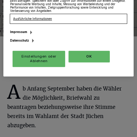
aktiv abfragen. Speichern von oder Zugriff auf Informationen auf einem Endgerät.
Personalisierte Werbung und Inhalte, Messung von Werbeleistung und der
Performance von Inhalten, Zielgruppenforschung sowie Entwicklung und
Verbesserung von Angeboten.
Ausführliche Informationen
Impressum
Datenschutz
Ein Auszug des Stimmzettels.
Foto: Stadt Jüchen
Einstellungen oder
OK
Ablehnen
A
b Anfang September haben die Wähler
die Möglichkeit, Briefwahl zu
beantragen beziehungsweise ihre Stimme
bereits im Wahlamt der Stadt Jüchen
abzugeben.