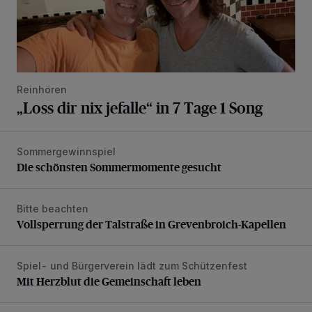
Reinhören
„Loss dir nix jefalle“ in 7 Tage 1 Song
Sommergewinnspiel
Die schönsten Sommermomente gesucht
Die schönsten Sommermomente gesucht
Bitte beachten
Vollsperrung der Talstraße in Grevenbroich-Kapellen
Vollsperrung der Talstraße in Grevenbroich-Kapellen
Spiel- und Bürgerverein lädt zum Schützenfest
Mit Herzblut die Gemeinschaft leben
Mit Herzblut die Gemeinschaft leben