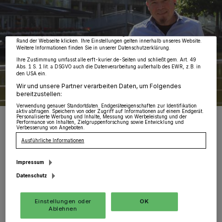
Partner verarbeiten Daten, um Ihnen Dienste bereitzustellen“ aufgeführten
Zwecke. Wenn Tracker deaktiviert sind, sind manche Inhalte und Anzeigen
möglicherweise nicht mehr so relevant für Sie. Sie können dieses Menü jederzeit
wieder aufrufen, um Ihre Einstellungen zu ändern oder Ihre Einwilligung zu
widerrufen, indem Sie auf den Link Einstellungen oder Ablehnen am unteren
Rand der Webseite klicken. Ihre Einstellungen gelten innerhalb unseres Website.
Weitere Informationen finden Sie in unserer Datenschutzerklärung.
Ihre Zustimmung umfasst alle erft-kurier.de-Seiten und schließt gem. Art. 49
Abs. 1 S. 1 lit. a DSGVO auch die Datenverarbeitung außerhalb des EWR, z.B. in
den USA ein.
Wir und unsere Partner verarbeiten Daten, um Folgendes
bereitzustellen:
Verwendung genauer Standortdaten. Endgeräteeigenschaften zur Identifikation
aktiv abfragen. Speichern von oder Zugriff auf Informationen auf einem Endgerät.
Philipp Einfalt (SPD) möchte für seinen Wahlkreis, zu dem auch
Personalisierte Werbung und Inhalte, Messung von Werbeleistung und der
Jüchen gehört, in den Bundestag einziehen.
Performance von Inhalten, Zielgruppenforschung sowie Entwicklung und
Verbesserung von Angeboten.
Foto: Kurier-Verlag GmbH/Hanna Loll
Ausführliche Informationen
Impressum
Datenschutz
Von Hanna Loll
Einstellungen oder
OK
Ablehnen