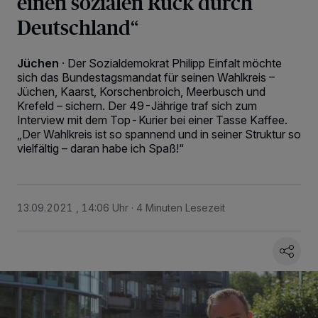
einen sozialen Ruck durch
Deutschland“
Jüchen
·
Der Sozialdemokrat Philipp Einfalt möchte
sich das Bundestagsmandat für seinen Wahlkreis –
Jüchen, Kaarst, Korschenbroich, Meerbusch und
Krefeld – sichern. Der 49-Jährige traf sich zum
Interview mit dem Top-Kurier bei einer Tasse Kaffee.
„Der Wahlkreis ist so spannend und in seiner Struktur so
vielfältig – daran habe ich Spaß!“
13.09.2021 , 14:06 Uhr
4 Minuten Lesezeit
Wir und unsere
218
-Partner speichern und greifen auf personenbezogene Daten
wie Browserdaten oder eindeutige Kennungen auf Ihrem Gerät zu. Durch Auswahl
von OK aktivieren Sie Tracking-Technologien für die unter „Wir und unsere