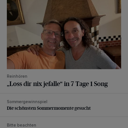
„Loss dir nix jefalle“ in 7 Tage 1 Song
Reinhören
„Loss dir nix jefalle“ in 7 Tage 1 Song
Sommergewinnspiel
Die schönsten Sommermomente gesucht
Die schönsten Sommermomente gesucht
Bitte beachten
Vollsperrung der Talstraße in Grevenbroich-Kapellen