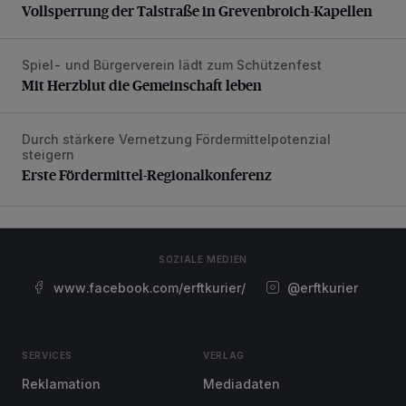
Vollsperrung der Talstraße in Grevenbroich-Kapellen
Spiel- und Bürgerverein lädt zum Schützenfest
Mit Herzblut die Gemeinschaft leben
Mit Herzblut die Gemeinschaft leben
Durch stärkere Vernetzung Fördermittelpotenzial
Erste Fördermittel-Regionalkonferenz
steigern
Erste Fördermittel-Regionalkonferenz
SOZIALE MEDIEN
www.facebook.com/erftkurier/
@erftkurier
SERVICES
VERLAG
Reklamation
Mediadaten