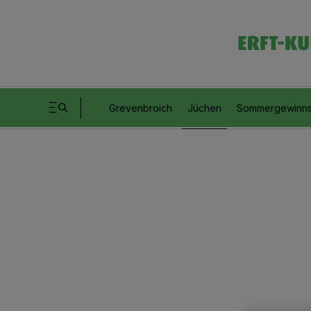
Grevenbroich
Jüchen
Sommergewinns