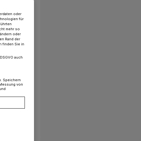
erdaten oder
chnologien für
führten
cht mehr so
 ändern oder
ren Rand der
 finden Sie in
. a DSGVO auch
n. Speichern
, Messung von
 und