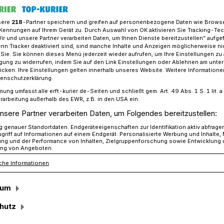
sere
218
-Partner speichern und greifen auf personenbezogene Daten wie Brows
Kennungen auf Ihrem Gerät zu. Durch Auswahl von OK aktivieren Sie Tracking-Te
Wir und unsere Partner verarbeiten Daten, um Ihnen Dienste bereitzustellen“ aufge
ihe „Älterwerden in Jüchen" bei "Varius für dich"
n Tracker deaktiviert sind, sind manche Inhalte und Anzeigen möglicherweise ni
r Sie. Sie können dieses Menü jederzeit wieder aufrufen, um Ihre Einstellungen zu
ligung zu widerrufen, indem Sie auf den Link Einstellungen oder Ablehnen am unte
icken. Ihre Einstellungen gelten innerhalb unseres Website. Weitere Informationen
erden in Jüchen
tenschutzerklärung.
mung umfasst alle erft-kurier.de-Seiten und schließt gem. Art. 49 Abs. 1 S. 1 lit
ter die Kulissen
rarbeitung außerhalb des EWR, z.B. in den USA ein.
nsere Partner verarbeiten Daten, um Folgendes bereitzustellen:
für Dich“
genauer Standortdaten. Endgeräteeigenschaften zur Identifikation aktiv abfrage
griff auf Informationen auf einem Endgerät. Personalisierte Werbung und Inhalte
ung und der Performance von Inhalten, Zielgruppenforschung sowie Entwicklung
ng von Angeboten.
che Informationen
anstaltungsreihe „Älterwerden in Jüchen“
genheit, hinter die Kulissen der Varius-
sum
Dich“ an der Neusser Straße in Jüchen zu
hutz