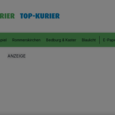
piel
Rommerskirchen
Bedburg & Kaster
Blaulicht
E-Pap