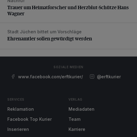
Nachruf
Trauer um Heimatforscher und Herzblut-Schütze Hans W
Trauer um Heimatforscher und Herzblut-Schütze Hans
Wagner
Stadt Jüchen bittet um Vorschläge
Ehrenamtler sollen gewürdigt werden
Ehrenamtler sollen gewürdigt werden
SOZIALE MEDIEN
www.facebook.com/erftkurier/
@erftkurier
SERVICES
VERLAG
Reklamation
Mediadaten
Facebook Top Kurier
Team
Inserieren
Karriere