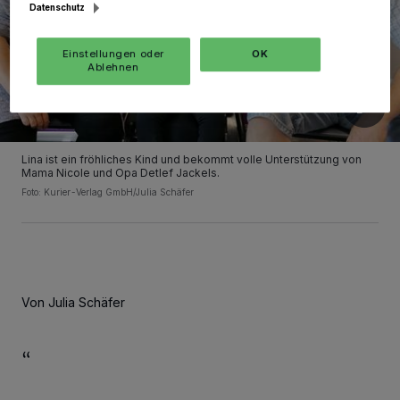
Datenschutz
Einstellungen oder
OK
Ablehnen
Lina ist ein fröhliches Kind und bekommt volle Unterstützung von
Mama Nicole und Opa Detlef Jackels.
Foto: Kurier-Verlag GmbH/Julia Schäfer
Von Julia Schäfer
“