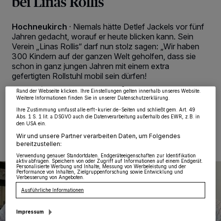
bei Linas Rollis
Hochneukirch
·
Niemals hätte Detlef Jackels vor fünf
Jahren gedacht, worauf er heute blicken kann. Sein
Wir und unsere
218
-Partner speichern und greifen auf personenbezogene Daten
wie Browserdaten oder eindeutige Kennungen auf Ihrem Gerät zu. Durch Auswahl
Verein „Linas Rollis“ darf nun stolz sagen: „Wir haben
von OK aktivieren Sie Tracking-Technologien für die unter „Wir und unsere
300 Kindern auf der ganzen Welt geholfen, dass sie
Partner verarbeiten Daten, um Ihnen Dienste bereitzustellen“ aufgeführten
Zwecke. Wenn Tracker deaktiviert sind, sind manche Inhalte und Anzeigen
schon in ganz jungen Jahren mit einem extra
möglicherweise nicht mehr so relevant für Sie. Sie können dieses Menü jederzeit
gefertigten Rollstuhl mobil sein dürfen!
wieder aufrufen, um Ihre Einstellungen zu ändern oder Ihre Einwilligung zu
widerrufen, indem Sie auf den Link Einstellungen oder Ablehnen am unteren
Rand der Webseite klicken. Ihre Einstellungen gelten innerhalb unseres Website.
Weitere Informationen finden Sie in unserer Datenschutzerklärung.
Ihre Zustimmung umfasst alle erft-kurier.de-Seiten und schließt gem. Art. 49
13.05.2022 , 16:27 Uhr
2 Minuten Lesezeit
Abs. 1 S. 1 lit. a DSGVO auch die Datenverarbeitung außerhalb des EWR, z.B. in
den USA ein.
Wir und unsere Partner verarbeiten Daten, um Folgendes
bereitzustellen:
Verwendung genauer Standortdaten. Endgeräteeigenschaften zur Identifikation
aktiv abfragen. Speichern von oder Zugriff auf Informationen auf einem Endgerät.
Personalisierte Werbung und Inhalte, Messung von Werbeleistung und der
Performance von Inhalten, Zielgruppenforschung sowie Entwicklung und
Verbesserung von Angeboten.
Ausführliche Informationen
Impressum