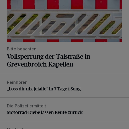
Bitte beachten
Vollsperrung der Talstraße in
Grevenbroich-Kapellen
Reinhören
„Loss dir nix jefalle“ in 7 Tage 1 Song
„Loss dir nix jefalle“ in 7 Tage 1 Song
Die Polizei ermittelt
Motorrad-Diebe lassen Beute zurück
Motorrad-Diebe lassen Beute zurück