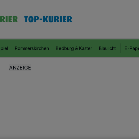
piel
Rommerskirchen
Bedburg & Kaster
Blaulicht
E-Pap