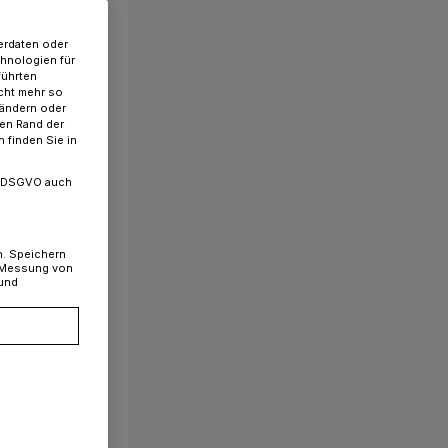
erdaten oder
chnologien für
führten
cht mehr so
 ändern oder
ren Rand der
 finden Sie in
. a DSGVO auch
n. Speichern
, Messung von
 und