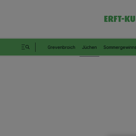
Grevenbroich
Jüchen
Sommergewinns