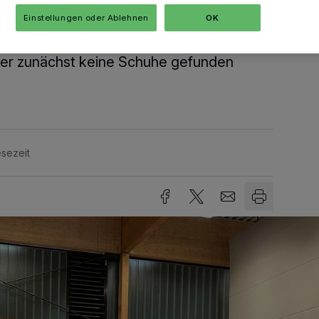
hen sind die Ukrainer untergekommen
Einstellungen oder Ablehnen
OK
iderkammer der Malteser erzählte unserer
n Matvey. Denn mit Schuhgröße 51
mer zunächst keine Schuhe gefunden
sezeit