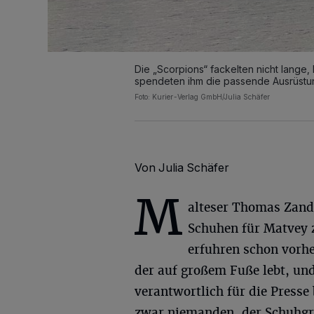
Die „Scorpions“ fackelten nicht lange
spendeten ihm die passende Ausrüstu
Foto: Kurier-Verlag GmbH/Julia Schäfer
Von Julia Schäfer
M
alteser Thomas Zande
Schuhen für Matvey z
erfuhren schon vorh
der auf großem Fuße lebt, und
verantwortlich für die Presse 
zwar niemanden, der Schuhgröß