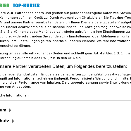
sere
218
-Partner speichern und greifen auf personenbezogene Daten wie Brows
Kennungen auf Ihrem Gerät zu. Durch Auswahl von OK aktivieren Sie Tracking-Te
Wir und unsere Partner verarbeiten Daten, um Ihnen Dienste bereitzustellen“ aufge
SG Gierath: Jüchener Basketballer helfen Ukrainer
n Tracker deaktiviert sind, sind manche Inhalte und Anzeigen möglicherweise ni
r Sie. Sie können dieses Menü jederzeit wieder aufrufen, um Ihre Einstellungen zu
ligung zu widerrufen, indem Sie auf den Link Einstellungen oder Ablehnen am unte
icken. Ihre Einstellungen gelten innerhalb unseres Website. Weitere Informationen
dass er herzlich in unserem Team
tenschutzerklärung.
mung umfasst alle erft-kurier.de-Seiten und schließt gem. Art. 49 Abs. 1 S. 1 lit
rarbeitung außerhalb des EWR, z.B. in den USA ein.
t keine Sprache:
nsere Partner verarbeiten Daten, um Folgendes bereitzustellen:
genauer Standortdaten. Endgeräteeigenschaften zur Identifikation aktiv abfrage
helfen Ukrainer
griff auf Informationen auf einem Endgerät. Personalisierte Werbung und Inhalte
ung und der Performance von Inhalten, Zielgruppenforschung sowie Entwicklung
ng von Angeboten.
che Informationen
ucht hinter sich. Drei Tage im Zug, nur mit
sum
äck. Weg aus Charkiw. Weg von der
schlägen von Bomben. Seine Familie hat
hutz
vor Putins Krieg. Bei Verwandten in