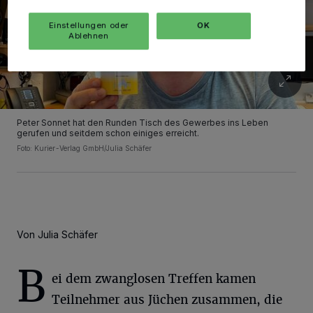
Einstellungen oder
OK
Ablehnen
Peter Sonnet hat den Runden Tisch des Gewerbes ins Leben
gerufen und seitdem schon einiges erreicht.
Foto: Kurier-Verlag GmbH/Julia Schäfer
Von Julia Schäfer
B
ei dem zwanglosen Treffen kamen
Teilnehmer aus Jüchen zusammen, die