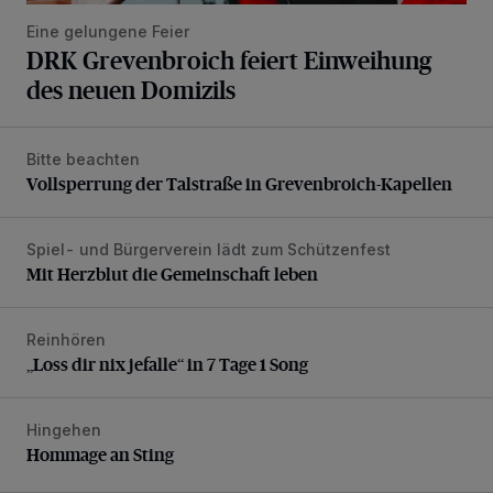
Eine gelungene Feier
DRK Grevenbroich feiert Einweihung
des neuen Domizils
Bitte beachten
Vollsperrung der Talstraße in Grevenbroich-Kapellen
Vollsperrung der Talstraße in Grevenbroich-Kapellen
Spiel- und Bürgerverein lädt zum Schützenfest
Mit Herzblut die Gemeinschaft leben
Mit Herzblut die Gemeinschaft leben
Reinhören
„Loss dir nix jefalle“ in 7 Tage 1 Song
„Loss dir nix jefalle“ in 7 Tage 1 Song
Hingehen
Hommage an Sting
Hommage an Sting