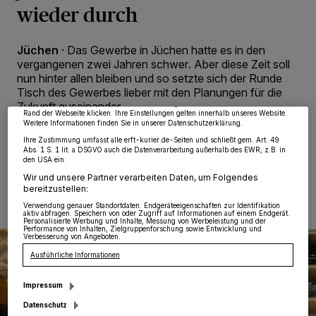
wieder durch
Wir und unsere
218
-Partner speichern und greifen auf personenbezogene Daten
wie Browserdaten oder eindeutige Kennungen auf Ihrem Gerät zu. Durch Auswahl
Jüchen
·
Das Gewerbe in Jüchen hatte es in den
von OK aktivieren Sie Tracking-Technologien für die unter „Wir und unsere
vergangenen zwei Jahren schwer. Aber diese Zeit soll
Partner verarbeiten Daten, um Ihnen Dienste bereitzustellen“ aufgeführten
Zwecke. Wenn Tracker deaktiviert sind, sind manche Inhalte und Anzeigen
nun hinter allen bleiben und so setzte sich der Runde
möglicherweise nicht mehr so relevant für Sie. Sie können dieses Menü jederzeit
Tisch des Gewerbes lieber mit den Planungen für die
wieder aufrufen, um Ihre Einstellungen zu ändern oder Ihre Einwilligung zu
Zukunft auseinander.
widerrufen, indem Sie auf den Link Einstellungen oder Ablehnen am unteren
Rand der Webseite klicken. Ihre Einstellungen gelten innerhalb unseres Website.
Weitere Informationen finden Sie in unserer Datenschutzerklärung.
Ihre Zustimmung umfasst alle erft-kurier.de-Seiten und schließt gem. Art. 49
Abs. 1 S. 1 lit. a DSGVO auch die Datenverarbeitung außerhalb des EWR, z.B. in
den USA ein.
02.04.2022 , 09:00 Uhr
2 Minuten Lesezeit
Wir und unsere Partner verarbeiten Daten, um Folgendes
bereitzustellen:
Verwendung genauer Standortdaten. Endgeräteeigenschaften zur Identifikation
aktiv abfragen. Speichern von oder Zugriff auf Informationen auf einem Endgerät.
Personalisierte Werbung und Inhalte, Messung von Werbeleistung und der
Performance von Inhalten, Zielgruppenforschung sowie Entwicklung und
Verbesserung von Angeboten.
Ausführliche Informationen
Impressum
Datenschutz