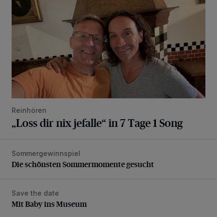
Reinhören
„Loss dir nix jefalle“ in 7 Tage 1 Song
Sommergewinnspiel
Die schönsten Sommermomente gesucht
Die schönsten Sommermomente gesucht
Save the date
Mit Baby ins Museum
Mit Baby ins Museum