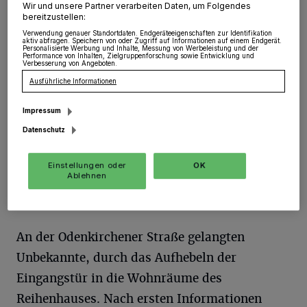
Wir und unsere Partner verarbeiten Daten, um Folgendes
bereitzustellen:
Jüchen
·
Auch in der Stadt Jüchen waren
Verwendung genauer Standortdaten. Endgeräteeigenschaften zur Identifikation
Wohnungseinbrecher von Freitag, 22.30 Uhr, auf
aktiv abfragen. Speichern von oder Zugriff auf Informationen auf einem Endgerät.
Personalisierte Werbung und Inhalte, Messung von Werbeleistung und der
Samstag, 7 Uhr, unterwegs.
Performance von Inhalten, Zielgruppenforschung sowie Entwicklung und
Verbesserung von Angeboten.
Ausführliche Informationen
28.01.2019 , 14:54 Uhr
Eine Minute Lesezeit
Impressum
Datenschutz
Einstellungen oder
OK
Ablehnen
An der Odenkirchener Straße gelangten
Unbekannte, durch das Aufhebeln der
Eingangstür in die Wohnräume des
Reihenhauses. Nach ersten Informationen