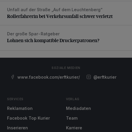
Unfall auf der Straße „Auf dem Leuchtenberg“
Rollerfahrerin bei Verkehrsunfall schwer verletzt
Rollerfahrerin bei Verkehrsunfall schwer verletzt
Der große Spar-Ratgeber
Lohnen sich kompatible Druckerpatronen?
Lohnen sich kompatible Druckerpatronen?
SOZIALE MEDIEN
www.facebook.com/erftkurier/
@erftkurier
SERVICES
VERLAG
Reklamation
Mediadaten
Facebook Top Kurier
Team
Inserieren
Karriere