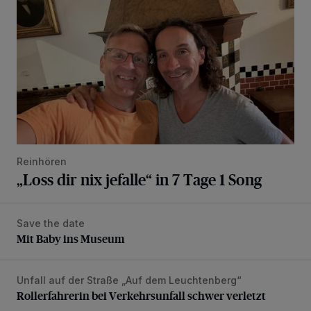
Reinhören
„Loss dir nix jefalle“ in 7 Tage 1 Song
Save the date
Mit Baby ins Museum
Mit Baby ins Museum
Unfall auf der Straße „Auf dem Leuchtenberg“
Rollerfahrerin bei Verkehrsunfall schwer verletzt
Rollerfahrerin bei Verkehrsunfall schwer verletzt