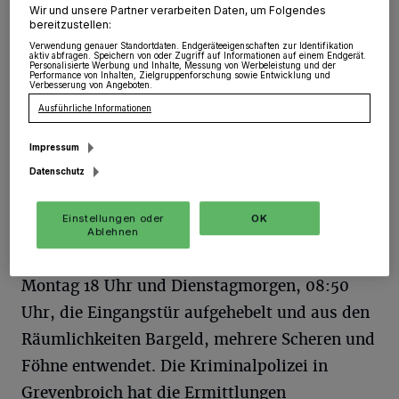
Jüchen
·
In der Nacht zum Dienstag wurde ein
Wir und unsere Partner verarbeiten Daten, um Folgendes
Geschäft an der Kölner Straße Ziel von Einbrechern.
bereitzustellen:
Verwendung genauer Standortdaten. Endgeräteeigenschaften zur Identifikation
aktiv abfragen. Speichern von oder Zugriff auf Informationen auf einem Endgerät.
Personalisierte Werbung und Inhalte, Messung von Werbeleistung und der
Performance von Inhalten, Zielgruppenforschung sowie Entwicklung und
Verbesserung von Angeboten.
24.01.2019 , 08:04 Uhr
Eine Minute Lesezeit
Ausführliche Informationen
Impressum
Datenschutz
Einstellungen oder
OK
Ablehnen
Unbekannte hatten, in der Zeit zwischen
Montag 18 Uhr und Dienstagmorgen, 08:50
Uhr, die Eingangstür aufgehebelt und aus den
Räumlichkeiten Bargeld, mehrere Scheren und
Föhne entwendet. Die Kriminalpolizei in
Grevenbroich hat die Ermittlungen