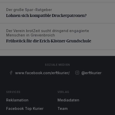
Der große Spar-Ratgeber
Lohnen sich kompatible Druckerpatronen?
Lohnen sich kompatible Druckerpatronen?
Der Verein brotZeit sucht dringend engagierte
Frühstück für die Erich-Kästner-Grundschule
Menschen in Grevenbroich
Frühstück für die Erich-Kästner-Grundschule
SOZIALE MEDIEN
www.facebook.com/erftkurier/
@erftkurier
SERVICES
VERLAG
Reklamation
Mediadaten
Facebook Top Kurier
Team