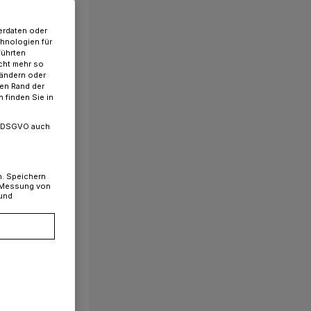
erdaten oder
chnologien für
führten
cht mehr so
 ändern oder
ren Rand der
 finden Sie in
. a DSGVO auch
n. Speichern
, Messung von
 und