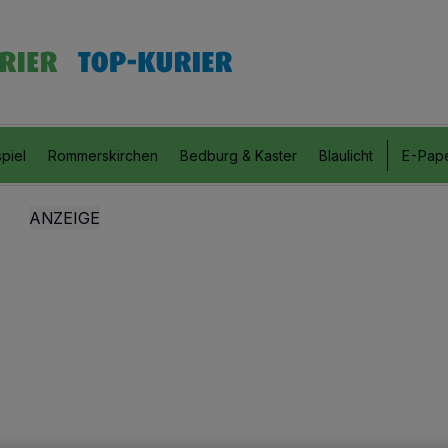
piel
Rommerskirchen
Bedburg & Kaster
Blaulicht
E-Pap