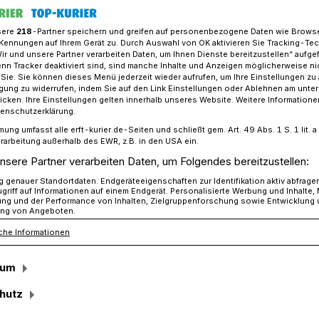
sere
218
-Partner speichern und greifen auf personenbezogene Daten wie Brows
Kennungen auf Ihrem Gerät zu. Durch Auswahl von OK aktivieren Sie Tracking-Te
Wir und unsere Partner verarbeiten Daten, um Ihnen Dienste bereitzustellen“ aufge
rd Vorreiter in Sport und Medienkompetenz
n Tracker deaktiviert sind, sind manche Inhalte und Anzeigen möglicherweise ni
r Sie. Sie können dieses Menü jederzeit wieder aufrufen, um Ihre Einstellungen zu
ligung zu widerrufen, indem Sie auf den Link Einstellungen oder Ablehnen am unte
icken. Ihre Einstellungen gelten innerhalb unseres Website. Weitere Informationen
tenschutzerklärung.
 wird Vorreiter in
mung umfasst alle erft-kurier.de-Seiten und schließt gem. Art. 49 Abs. 1 S. 1 lit
rarbeitung außerhalb des EWR, z.B. in den USA ein.
Medienkompetenz
nsere Partner verarbeiten Daten, um Folgendes bereitzustellen:
genauer Standortdaten. Endgeräteeigenschaften zur Identifikation aktiv abfrage
griff auf Informationen auf einem Endgerät. Personalisierte Werbung und Inhalte
ung und der Performance von Inhalten, Zielgruppenforschung sowie Entwicklung
ng von Angeboten.
dem Schwerpunkt Sport für das kommende
che Informationen
ttfinden“, freut sich Susanne Schumacher,
„das zeigt eindeutig, dass der Bedarf da
sum
isterte, sondern auch vielfältige Talente
hutz
ern, bietet die Gesamtschule zum
lichkeit, sich einer Sportklasse