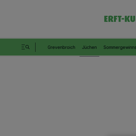
Grevenbroich
Jüchen
Sommergewinns