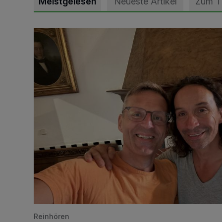
Meistgelesen
Neueste Artikel
Zum 
„Loss dir nix jefalle“ in 7 Tage 1 Song
Reinhören