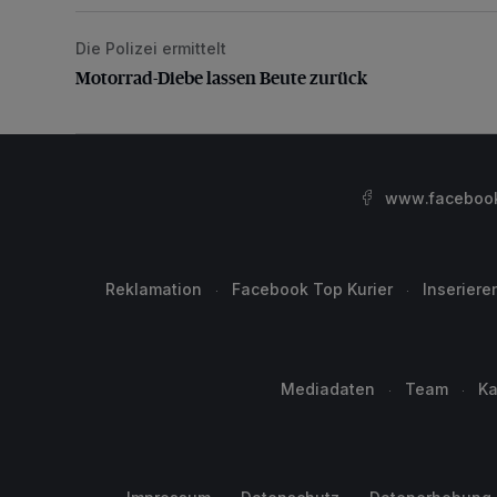
Die Polizei ermittelt
Motorrad-Diebe lassen Beute zurück
Motorrad-Diebe lassen Beute zurück
www.facebook.
Reklamation
Facebook Top Kurier
Inseriere
Mediadaten
Team
Ka