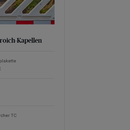
broich-Kapellen
plakette
t
rcher TC