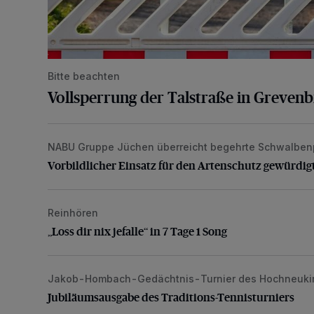
Bitte beachten
Vollsperrung der Talstraße in Greven
NABU Gruppe Jüchen überreicht begehrte Schwalben
Vorbildlicher Einsatz für den Artenschutz gewürdigt
Vorbildlicher Einsatz für den Artenschutz gewürdig
Reinhören
„Loss dir nix jefalle“ in 7 Tage 1 Song
„Loss dir nix jefalle“ in 7 Tage 1 Song
Jakob-Hombach-Gedächtnis-Turnier des Hochneuki
Jubiläumsausgabe des Traditions-Tennisturniers
Jubiläumsausgabe des Traditions-Tennisturniers