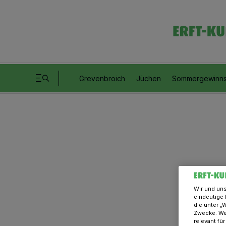
Grevenbroich
Jüchen
Sommergewinns
Wir und un
eindeutige 
die unter „
Zwecke. Wen
relevant fü