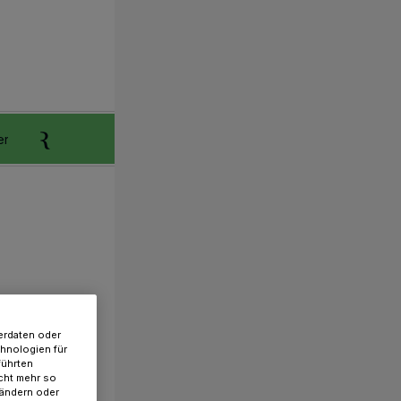
er
Anzeigen aufgeben
Reklamation
erdaten oder
chnologien für
führten
cht mehr so
 ändern oder