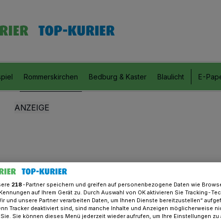
piel
Rommerskirchen
Bedburg & Kaster
Blaulicht
E-Pap
sere
218
-Partner speichern und greifen auf personenbezogene Daten wie Brows
Kennungen auf Ihrem Gerät zu. Durch Auswahl von OK aktivieren Sie Tracking-Te
Wir und unsere Partner verarbeiten Daten, um Ihnen Dienste bereitzustellen“ aufge
n Tracker deaktiviert sind, sind manche Inhalte und Anzeigen möglicherweise ni
r Sie. Sie können dieses Menü jederzeit wieder aufrufen, um Ihre Einstellungen zu