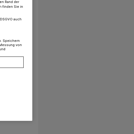
ren Rand der
 finden Sie in
. a DSGVO auch
n. Speichern
, Messung von
 und