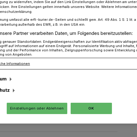
ligung zu widerrufen, indem Sie auf den Link Einstellungen oder Ablehnen am unte
icken. Ihre Einstellungen gelten innerhalb unseres Website. Weitere Informationen
tenschutzerklärung.
mung umfasst alle erft-kurier.de-Seiten und schließt gem. Art. 49 Abs. 1 S. 1 lit
 erlaubt
rarbeitung außerhalb des EWR, z.B. in den USA ein.
nsere Partner verarbeiten Daten, um Folgendes bereitzustellen:
genauer Standortdaten. Endgeräteeigenschaften zur Identifikation aktiv abfrage
griff auf Informationen auf einem Endgerät. Personalisierte Werbung und Inhalte
ung und der Performance von Inhalten, Zielgruppenforschung sowie Entwicklung
ubt
ng von Angeboten.
che Informationen
sum
 Wetter konnte Bürgermeister Dr. Martin
z an der Albrecht-Dürer-Allee mit neuen
hutz
er eröffnen. Mehrere Mütter nutzten die
 machen, wie man den Spielplatz noch
Einstellungen oder Ablehnen
OK