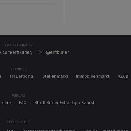
SOZIALE MEDIEN
com/erftkurier/
@erftkurier
SERVICES
n
Trauerportal
Stellenmarkt
Immobilienmarkt
AZUBI
VERLAG
rriere
FAQ
Stadt Kurier Extra Tipp Kaarst
RECHTLICHES